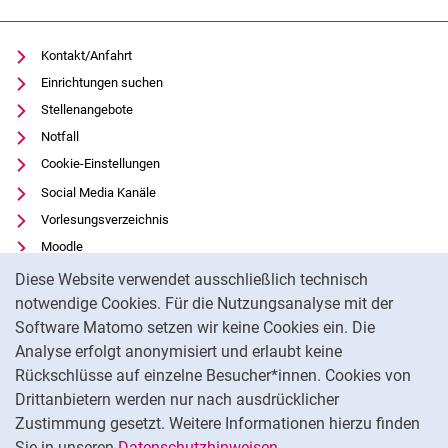
Kontakt/Anfahrt
Einrichtungen suchen
Stellenangebote
Notfall
Cookie-Einstellungen
Social Media Kanäle
Vorlesungsverzeichnis
Moodle
Cookie-Hinweis
Panopto
Diese Website verwendet ausschließlich technisch
Universitätsbibliothek
notwendige Cookies. Für die Nutzungsanalyse mit der
Software Matomo setzen wir keine Cookies ein. Die
Datenschutz
Analyse erfolgt anonymisiert und erlaubt keine
Barrierefreiheit
Rückschlüsse auf einzelne Besucher*innen. Cookies von
Transparenter KI-Einsatz
Drittanbietern werden nur nach ausdrücklicher
Impressum
Zustimmung gesetzt. Weitere Informationen hierzu finden
Sie in unseren
Datenschutzhinweisen
.