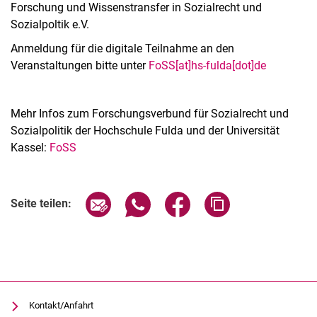
Forschung und Wissenstransfer in Sozialrecht und
Sozialpoltik e.V.
Anmeldung für die digitale Teilnahme an den
Veranstaltungen bitte unter
FoSS[at]hs-fulda[dot]de
Mehr Infos zum Forschungsverbund für Sozialrecht und
Sozialpolitik der Hochschule Fulda und der Universität
Kassel:
FoSS
Verwandte Links
Seite über E-Mail teilen
Seite über WhatsApp teilen (exter
Seite über Facebook teile
Adresse der Seite
Seite teilen:
Kontakt/Anfahrt