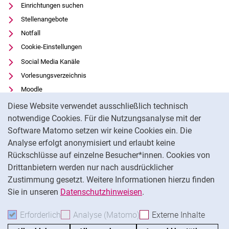
Einrichtungen suchen
Stellenangebote
Notfall
Cookie-Einstellungen
Social Media Kanäle
Vorlesungsverzeichnis
Moodle
Cookie-Hinweis
Panopto
Diese Website verwendet ausschließlich technisch
Universitätsbibliothek
notwendige Cookies. Für die Nutzungsanalyse mit der
Software Matomo setzen wir keine Cookies ein. Die
Datenschutz
Analyse erfolgt anonymisiert und erlaubt keine
Barrierefreiheit
Rückschlüsse auf einzelne Besucher*innen. Cookies von
Transparenter KI-Einsatz
Drittanbietern werden nur nach ausdrücklicher
Impressum
Zustimmung gesetzt. Weitere Informationen hierzu finden
Sie in unseren
Datenschutzhinweisen
.
Na
Erforderlich
Erforderliche Cookies akzeptieren
Analyse (Matomo)
Analyse-Cookies akzepti
Externe Inhalte
: Exte