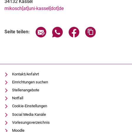
34132 Kassel
mikosch[at]uni-kassel[dot]de
Verwandte Links
Seite über E-Mail teilen
Seite über WhatsApp teilen (exter
Seite über Facebook teile
Adresse der Seite
Seite teilen:
Kontakt/Anfahrt
Einrichtungen suchen
Stellenangebote
Notfall
Cookie-Einstellungen
Social Media Kanäle
Vorlesungsverzeichnis
Moodle