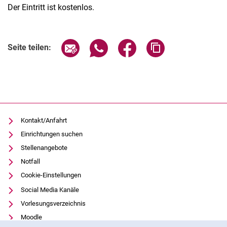
Der Eintritt ist kostenlos.
Verwandte Links
Seite über E-Mail teilen
Seite über WhatsApp teilen (exter
Seite über Facebook teile
Adresse der Seite
Seite teilen:
Kontakt/Anfahrt
Einrichtungen suchen
Stellenangebote
Notfall
Cookie-Einstellungen
Social Media Kanäle
Vorlesungsverzeichnis
Moodle
Cookie-Hinweis