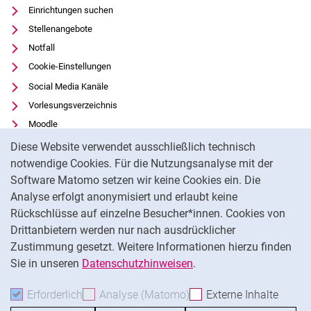
Einrichtungen suchen
Stellenangebote
Notfall
Cookie-Einstellungen
Social Media Kanäle
Vorlesungsverzeichnis
Moodle
Cookie-Hinweis
Panopto
Diese Website verwendet ausschließlich technisch
Universitätsbibliothek
notwendige Cookies. Für die Nutzungsanalyse mit der
Software Matomo setzen wir keine Cookies ein. Die
Datenschutz
Analyse erfolgt anonymisiert und erlaubt keine
Barrierefreiheit
Rückschlüsse auf einzelne Besucher*innen. Cookies von
Transparenter KI-Einsatz
Drittanbietern werden nur nach ausdrücklicher
Impressum
Zustimmung gesetzt. Weitere Informationen hierzu finden
Sie in unseren
Datenschutzhinweisen
.
Na
Erforderlich
Erforderliche Cookies akzeptieren
Analyse (Matomo)
Analyse-Cookies akzepti
Externe Inhalte
: Exte