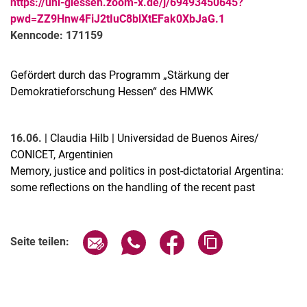
https://uni-giessen.zoom-x.de/j/69493450645?
pwd=ZZ9Hnw4FiJ2tIuC8blXtEFak0XbJaG.1
Kenncode: 171159
Gefördert durch das Programm „Stärkung der
Demokratieforschung Hessen“ des HMWK
16.06.
| Claudia Hilb | Universidad de Buenos Aires/
CONICET, Argentinien
Memory, justice and politics in post-dictatorial Argentina:
some reflections on the handling of the recent past
Verwandte Links
Seite über E-Mail teilen
Seite über WhatsApp teilen (exter
Seite über Facebook teile
Adresse der Seite
Seite teilen: