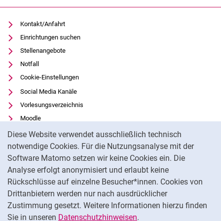
Kontakt/Anfahrt
Einrichtungen suchen
Stellenangebote
Notfall
Cookie-Einstellungen
Social Media Kanäle
Vorlesungsverzeichnis
Moodle
Cookie-Hinweis
Panopto
Diese Website verwendet ausschließlich technisch
Universitätsbibliothek
notwendige Cookies. Für die Nutzungsanalyse mit der
Software Matomo setzen wir keine Cookies ein. Die
Datenschutz
Analyse erfolgt anonymisiert und erlaubt keine
Barrierefreiheit
Rückschlüsse auf einzelne Besucher*innen. Cookies von
Transparenter KI-Einsatz
Drittanbietern werden nur nach ausdrücklicher
Impressum
Zustimmung gesetzt. Weitere Informationen hierzu finden
Sie in unseren
Datenschutzhinweisen
.