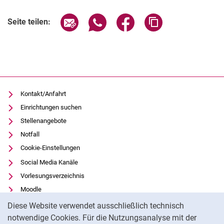
Verwandte Links
Seite über E-Mail teilen
Seite über WhatsApp teilen (exter
Seite über Facebook teile
Adresse der Seite
Seite teilen:
Kontakt/Anfahrt
Einrichtungen suchen
Stellenangebote
Notfall
Cookie-Einstellungen
Social Media Kanäle
Vorlesungsverzeichnis
Moodle
Cookie-Hinweis
Panopto
Diese Website verwendet ausschließlich technisch
Universitätsbibliothek
notwendige Cookies. Für die Nutzungsanalyse mit der