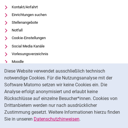
Kontakt/Anfahrt
Einrichtungen suchen
Stellenangebote
Notfall
Cookie-Einstellungen
Social Media Kanäle
Vorlesungsverzeichnis
Moodle
Cookie-Hinweis
Panopto
Diese Website verwendet ausschließlich technisch
Universitätsbibliothek
notwendige Cookies. Für die Nutzungsanalyse mit der
Software Matomo setzen wir keine Cookies ein. Die
Datenschutz
Analyse erfolgt anonymisiert und erlaubt keine
Barrierefreiheit
Rückschlüsse auf einzelne Besucher*innen. Cookies von
Transparenter KI-Einsatz
Drittanbietern werden nur nach ausdrücklicher
Impressum
Zustimmung gesetzt. Weitere Informationen hierzu finden
Sie in unseren
Datenschutzhinweisen
.
Na