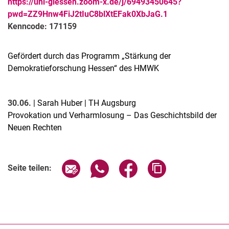
https://uni-giessen.zoom-x.de/j/69493450645?
pwd=ZZ9Hnw4FiJ2tIuC8blXtEFak0XbJaG.1
Kenncode: 171159
Gefördert durch das Programm „Stärkung der
Demokratieforschung Hessen“ des HMWK
30.06.
| Sarah Huber | TH Augsburg
Provokation und Verharmlosung – Das Geschichtsbild der
Neuen Rechten
Verwandte Links
Seite über E-Mail teilen
Seite über WhatsApp teilen (exter
Seite über Facebook teile
Adresse der Seite
Seite teilen: