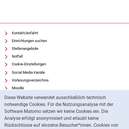
Kontakt/Anfahrt
Einrichtungen suchen
Stellenangebote
Notfall
Cookie-Einstellungen
Social Media Kanäle
Vorlesungsverzeichnis
Moodle
Cookie-Hinweis
Panopto
Diese Website verwendet ausschließlich technisch
Universitätsbibliothek
notwendige Cookies. Für die Nutzungsanalyse mit der
Software Matomo setzen wir keine Cookies ein. Die
Datenschutz
Analyse erfolgt anonymisiert und erlaubt keine
Barrierefreiheit
Rückschlüsse auf einzelne Besucher*innen. Cookies von
Transparenter KI-Einsatz