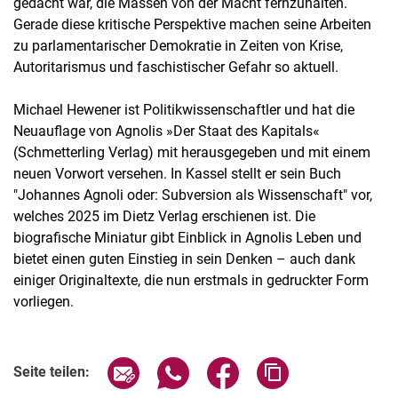
gedacht war, die Massen von der Macht fernzuhalten.
Gerade diese kritische Perspektive machen seine Arbeiten
zu parlamentarischer Demokratie in Zeiten von Krise,
Autoritarismus und faschistischer Gefahr so aktuell.
Michael Hewener ist Politikwissenschaftler und hat die
Neuauflage von Agnolis »Der Staat des Kapitals«
(Schmetterling Verlag) mit herausgegeben und mit einem
neuen Vorwort versehen. In Kassel stellt er sein Buch
"Johannes Agnoli oder: Subversion als Wissenschaft" vor,
welches 2025 im Dietz Verlag erschienen ist. Die
biografische Miniatur gibt Einblick in Agnolis Leben und
bietet einen guten Einstieg in sein Denken – auch dank
einiger Originaltexte, die nun erstmals in gedruckter Form
vorliegen.
Verwandte Links
Seite über E-Mail teilen
Seite über WhatsApp teilen (exter
Seite über Facebook teile
Adresse der Seite
Seite teilen: