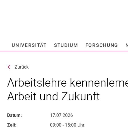
Springe direkt zu: Inhalt
Springe direkt zu: Suche
Springe direkt zu: Hauptnav
Suchmas
UNIVERSITÄT
STUDIUM
FORSCHUNG
Hochschule fü
Zurück
Arbeitslehre kennenlerne
Arbeit und Zukunft
Datum:
17.07.2026
Zeit:
09:00 - 15:00 Uhr