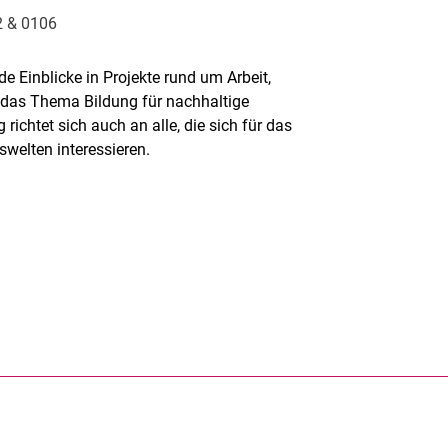
2 & 0106
e Einblicke in Projekte rund um Arbeit,
 das Thema Bildung für nachhaltige
ichtet sich auch an alle, die sich für das
swelten interessieren.
rner Link, öffnet neues Fenster)
en (externer Link, öffnet neues Fenster)
te kopieren