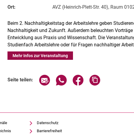
Ort:
AVZ (Heinrich-Plett-Str. 40), Raum 010
Beim 2. Nachhaltigkeitstag der Arbeitslehre geben Studierend
Nachhaltigkeit und Zukunft. Außerdem beleuchten Vorträge
Entwicklung aus Praxis und Wissenschaft. Die Veranstaltung r
Studienfach Arbeitslehre oder für Fragen nachhaltiger Arbeit
Mehr Infos zur Veranstaltung
Verwandte Links
Seite über E-Mail teilen
Seite über WhatsApp teilen (exte
Seite über Facebook teil
Adresse der Sei
Seite teilen:
näle
Datenschutz
eichnis
Barrierefreiheit