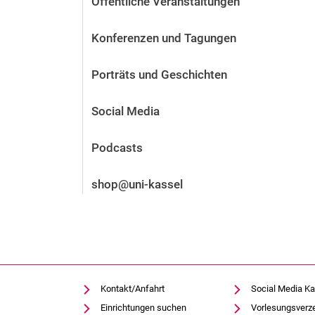
Öffentliche Veranstaltungen
Vor der Bewerbung
Stellenangebote
Konferenzen und Tagungen
Nach der Bewerbung
Alum­ni und Freunde
Porträts und Geschichten
Im Studium
Kontakt und Standorte
Social Media
Kontakt und Beratung
Podcasts
shop@uni-kassel
Kontakt/Anfahrt
Social Media Ka
Einrichtungen suchen
Vorlesungsverz