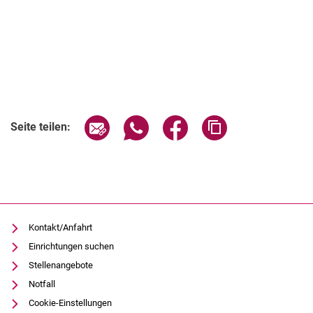
Verwandte Links
Seite über E-Mail teilen
Seite über WhatsApp teilen (exter
Seite über Facebook teile
Adresse der Seite
Seite teilen:
Kontakt/Anfahrt
Einrichtungen suchen
Stellenangebote
Notfall
Cookie-Einstellungen