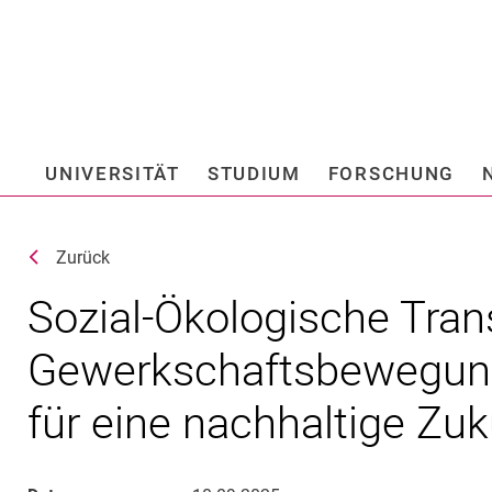
Springe direkt zu: Inhalt
Springe direkt zu: Suche
Springe direkt zu: Hauptnav
Suchmas
UNIVERSITÄT
STUDIUM
FORSCHUNG
Hochschule fü
Zurück
Sozial-Ökologische Tran
Gewerkschaftsbewegung
für eine nachhaltige Zuk