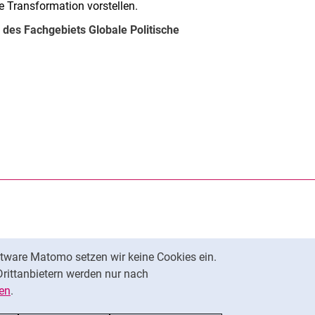
Transformation vorstellen.
 des Fachgebiets Globale Politische
rner Link, öffnet neues Fenster)
en (externer Link, öffnet neues Fenster)
te kopieren
tware Matomo setzen wir keine Cookies ein.
Nach oben
Drittanbietern werden nur nach
en
.