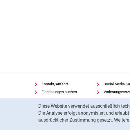
Kontakt/Anfahrt
Social Media Ka
Einrichtungen suchen
Vorlesungsverz
Stellenangebote
Moodle
Cookie-Hinweis
Diese Website verwendet ausschließlich tech
Notfall
Panopto
Die Analyse erfolgt anonymisiert und erlaub
Cookie-Einstellungen
Universitätsbibl
ausdrücklicher Zustimmung gesetzt. Weitere 