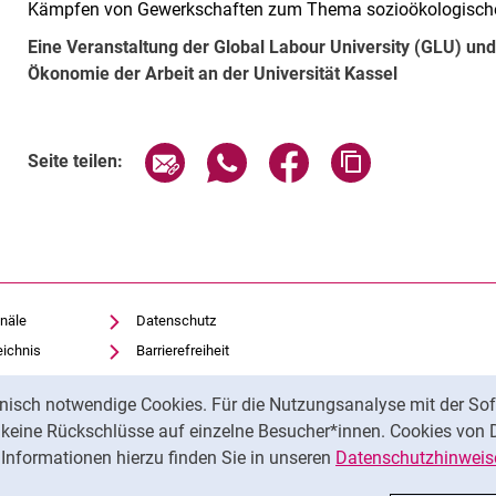
Kämpfen von Gewerkschaften zum Thema sozioökologische 
Eine Veranstaltung der Global Labour University (GLU) und
Ökonomie der Arbeit an der Universität Kassel
Verwandte Links
Seite über E-Mail teilen
Seite über WhatsApp teilen (exte
Seite über Facebook teil
Adresse der Sei
Seite teilen:
näle
Datenschutz
eichnis
Barrierefreiheit
Transparenter KI-Einsatz
nisch notwendige Cookies. Für die Nutzungsanalyse mit der Sof
Impressum
t keine Rückschlüsse auf einzelne Besucher*innen. Cookies von 
iothek
Informationen hierzu finden Sie in unseren
Datenschutzhinweis