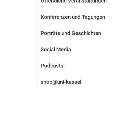
Öffentliche Veranstaltungen
Vor der Bewerbung
Stellenangebote
Konferenzen und Tagungen
Nach der Bewerbung
Alum­ni und Freunde
Porträts und Geschichten
Im Studium
Kontakt und Standorte
Social Media
Kontakt und Beratung
Podcasts
shop@uni-kassel