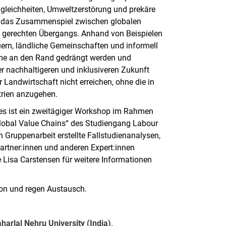
Ungleichheiten, Umweltzerstörung und prekäre
ch das Zusammenspiel zwischen globalen
 gerechten Übergangs. Anhand von Beispielen
ern, ländliche Gemeinschaften und informell
eme an den Rand gedrängt werden und
er nachhaltigeren und inklusiveren Zukunft
er Landwirtschaft nicht erreichen, ohne die in
rien anzugehen.
Dies ist ein zweitägiger Workshop im Rahmen
lobal Value Chains“ des Studiengang Labour
n Gruppenarbeit erstellte Fallstudienanalysen,
artner:innen und anderen Expert:innen
ne Lisa Carstensen für weitere Informationen
sion und regen Austausch.
harlal Nehru University (India)
.