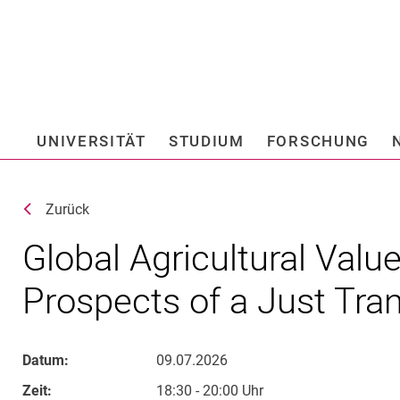
Springe direkt zu: Inhalt
Springe direkt zu: Suche
Springe direkt zu: Hauptnav
Suchmas
UNIVERSITÄT
STUDIUM
FORSCHUNG
Hochschule fü
Zurück
Global Agricultural Valu
Prospects of a Just Tran
Datum:
09.07.2026
Zeit:
18:30 - 20:00 Uhr