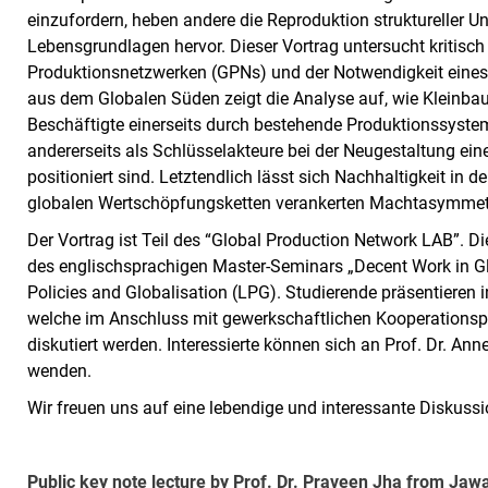
einzufordern, heben andere die Reproduktion struktureller 
Lebensgrundlagen hervor. Dieser Vortrag untersucht kritis
Produktionsnetzwerken (GPNs) und der Notwendigkeit eines
aus dem Globalen Süden zeigt die Analyse auf, wie Kleinbau
Beschäftigte einerseits durch bestehende Produktionssyst
andererseits als Schlüsselakteure bei der Neugestaltung ein
positioniert sind. Letztendlich lässt sich Nachhaltigkeit in d
globalen Wertschöpfungsketten verankerten Machtasymmet
Der Vortrag ist Teil des “Global Production Network LAB”. 
des englischsprachigen Master-Seminars „Decent Work in G
Policies and Globalisation (LPG). Studierende präsentieren i
welche im Anschluss mit gewerkschaftlichen Kooperationsp
diskutiert werden. Interessierte können sich an Prof. Dr. An
wenden.
Wir freuen uns auf eine lebendige und interessante Diskus
Public key note lecture by Prof. Dr. Praveen Jha from Jawa