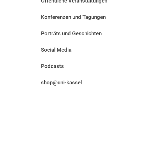
Öffentliche Veranstaltungen
Vor der Bewerbung
Stellenangebote
Konferenzen und Tagungen
Nach der Bewerbung
Alum­ni und Freunde
Porträts und Geschichten
Im Studium
Kontakt und Standorte
Social Media
Kontakt und Beratung
Podcasts
shop@uni-kassel