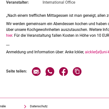
Veranstalter:
International Office
„Nach einem trefflichen Mittagessen ist man geneigt, allen z
Wir werden gemeinsam ein Abendessen kochen und haben d
über unsere Kochgewohnheiten auszutauschen. Weitere Info
hier
. Für die Veranstaltung fallen Kosten in Höhe von 10 EU
__
Anmeldung und Information über: Anke Ickler,
aickler[at]uni
Verwandte Links
Seite über E-Mail teilen
Seite über WhatsApp teilen (exte
Seite über Facebook teil
Adresse der Sei
Seite teilen:
näle
Datenschutz