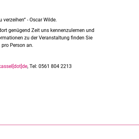
u verzeihen“ - Oscar Wilde.
ort genügend Zeit uns kennenzulernen und
rmationen zu der Veranstaltung finden Sie
R pro Person an.
-kassel[dot]de
, Tel: 0561 804 2213
rner Link, öffnet neues Fenster)
en (externer Link, öffnet neues Fenster)
te kopieren