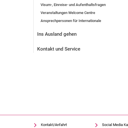
Visum-, Einreise- und Aufenthaltsfragen
Vor der Bewerbung
Stellenangebote
Veranstaltungen Welcome Centre
Nach der Bewerbung
Ansprechpersonen für Internationale
Alum­ni und Freunde
Ins Ausland gehen
Im Studium
Kontakt und Standorte
Kontakt und Service
Kontakt und Beratung
Kontakt/Anfahrt
Social Media Ka