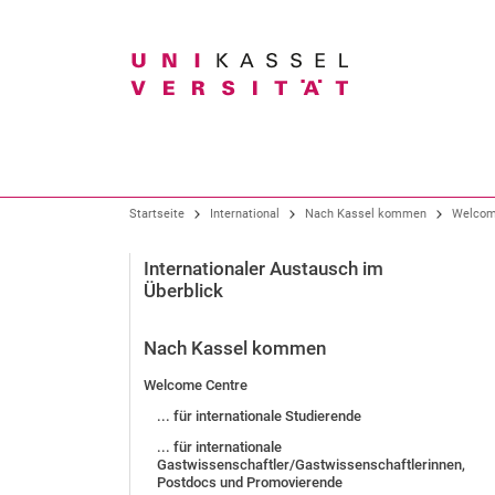
Suchbegriff
Unser Profil
Studium im Überblick
Forschung im Überblick
Startseite
International
Nach Kassel kommen
Welcom
Organisation
Alle Studiengänge
Forschungsschwerpunkte
Internationaler Austausch im
Überblick
Präsidium
Bachelor-Studiengänge
Forschungs- und Graduiertenförderung
Gremien
Lehramtsstudium
Nach Kassel kommen
Fachbereiche und Institute
Studiengänge der Kunsthochschule
Wissens- und Technologietransfer
Welcome Centre
Hochschulverwaltung
Master-Studiengänge
... für internationale Studierende
Zentrale Einrichtungen
Neue Studienangebote
... für internationale
Bürgeruni / Gasthörendenprogramm
Gastwissenschaftler/Gastwissenschaftlerinnen,
Arbeitgeberin
Postdocs und Promovierende