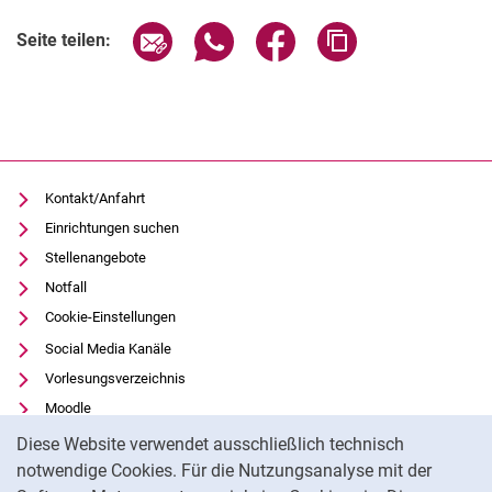
Verwandte Links
Seite über E-Mail teilen
Seite über WhatsApp teilen (exter
Seite über Facebook teile
Adresse der Seite
Seite teilen:
Kontakt/Anfahrt
Einrichtungen suchen
Stellenangebote
Notfall
Cookie-Einstellungen
Social Media Kanäle
Vorlesungsverzeichnis
Moodle
Cookie-Hinweis
Panopto
Diese Website verwendet ausschließlich technisch
Universitätsbibliothek
notwendige Cookies. Für die Nutzungsanalyse mit der