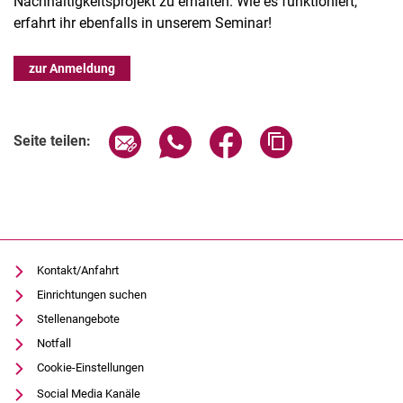
Nachhaltigkeitsprojekt zu erhalten. Wie es funktioniert,
erfahrt ihr ebenfalls in unserem Seminar!
zur Anmeldung
Verwandte Links
Seite über E-Mail teilen
Seite über WhatsApp teilen (exter
Seite über Facebook teile
Adresse der Seite
Seite teilen:
Kontakt/Anfahrt
Einrichtungen suchen
Stellenangebote
Notfall
Cookie-Einstellungen
Social Media Kanäle