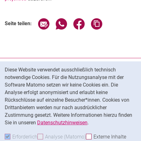
Seite über E-Mail teilen
Seite über WhatsApp teilen (exter
Seite über Facebook teile
Adresse der Seite
Seite teilen:
Cookie-Hinweis
Datenschutz
Diese Website verwendet ausschließlich technisch
notwendige Cookies. Für die Nutzungsanalyse mit der
Barrierefreiheit
Software Matomo setzen wir keine Cookies ein. Die
Transparenter KI-Einsatz
Analyse erfolgt anonymisiert und erlaubt keine
Impressum
Rückschlüsse auf einzelne Besucher*innen. Cookies von
Cookie-Einstellungen
Drittanbietern werden nur nach ausdrücklicher
Zustimmung gesetzt. Weitere Informationen hierzu finden
Sie in unseren
Datenschutzhinweisen
.
Na
Erforderlich
Erforderliche Cookies akzeptieren
Analyse (Matomo)
Analyse-Cookies akzepti
Externe Inhalte
: Exte