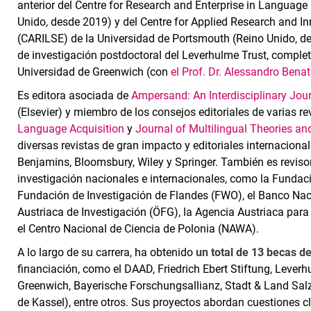
anterior del Centre for Research and Enterprise in Language
Unido, desde 2019) y del Centre for Applied Research and 
(CARILSE) de la Universidad de Portsmouth (Reino Unido, d
de investigación postdoctoral del Leverhulme Trust, comple
Universidad de Greenwich (con
el Prof. Dr. Alessandro Benat
Es editora asociada de
Ampersand: An Interdisciplinary Jou
(Elsevier) y miembro de los consejos editoriales de varias r
Language Acquisition
y
Journal of Multilingual Theories an
diversas revistas de gran impacto y editoriales internacion
Benjamins, Bloomsbury, Wiley y Springer. También es revis
investigación nacionales e internacionales, como la Fundaci
Fundación de Investigación de Flandes (FWO), el Banco Naci
Austriaca de Investigación (ÖFG), la Agencia Austriaca para
el Centro Nacional de Ciencia de Polonia (NAWA).
A lo largo de su carrera, ha obtenido
un total de 13 becas de
financiación, como el DAAD, Friedrich Ebert Stiftung, Lever
Greenwich, Bayerische Forschungsallianz, Stadt & Land Sal
de Kassel), entre otros. Sus proyectos abordan cuestiones c