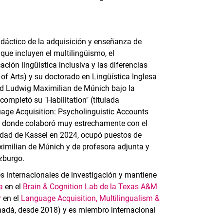
didáctico de la adquisición y enseñanza de
que incluyen el multilingüismo, el
ación lingüística inclusiva y las diferencias
of Arts) y su doctorado en Lingüística Inglesa
ad Ludwig Maximilian de Múnich bajo la
completó su "Habilitation" (titulada
age Acquisition: Psycholinguistic Accounts
o, donde colaboró muy estrechamente con el
sidad de Kassel en 2024, ocupó puestos de
imilian de Múnich y de profesora adjunta y
zburgo.
s internacionales de investigación y mantiene
ia
en el
Brain & Cognition Lab de la Texas A&M
r
en el
Language Acquisition, Multilingualism &
anadá, desde 2018) y es miembro internacional