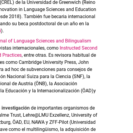
 (CREL) de la Universidad de Greenwich (Reino
Innovation in Language Sciences and Education
esde 2018). También fue becaria internacional
tando su beca postdoctoral de un año en la
i
).
rnal of Language Sciences and Bilingualism
evistas internacionales, como
Instructed Second
d Practices
, entre otras. Es revisora habitual de
ales como Cambridge University Press, John
ora ad hoc de subvenciones para consejos de
ón Nacional Suiza para la Ciencia (SNF), la
onal de Austria (ÖNB), la Asociación
 la Educación y la Internacionalización (ÖAD)
y
 investigación
de importantes organismos de
hulme Trust, Lehre@LMU Exzellenz, University of
zburg, ÖAD, EU, NAWA y ZFF-Pilot (Universidad
lave como el multilingüismo, la adquisición de