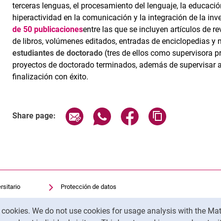
terceras lenguas, el procesamiento del lenguaje, la educación
hiperactividad en la comunicación y la integración de la in
de 50 publicaciones
entre las que se incluyen artículos de re
de libros, volúmenes editados, entradas de enciclopedias y 
estudiantes de doctorado
(tres de ellos como supervisora p
proyectos de doctorado terminados, además de supervisar 
finalización con éxito.
Share page via email
Share page via WhatsApp (exter
Share page via Faceboo
Copy page addr
Share page:
rsitario
Protección de datos
sitaria
Accesibilidad
y cookies. We do not use cookies for usage analysis with the 
Uso transparente de la IA