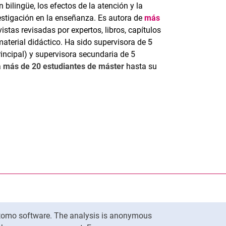
 bilingüe, los efectos de la atención y la
vestigación en la enseñanza. Es autora de
más
vistas revisadas por expertos, libros, capítulos
material didáctico. Ha sido supervisora de
5
rincipal) y supervisora secundaria de 5
a
más de 20 estudiantes de máster
hasta su
nal link, opens in a new window)
k (external link, opens in a new window)
ess to clipboard
Matomo software. The analysis is anonymous
To top