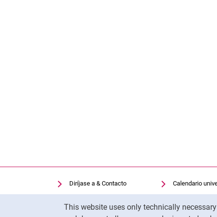
Diríjase a & Contacto
Calendario unive
Facilidades de búsqueda
Biblioteca univer
Cookie Notice
This website uses only technically necessar
Vacantes
Moodle