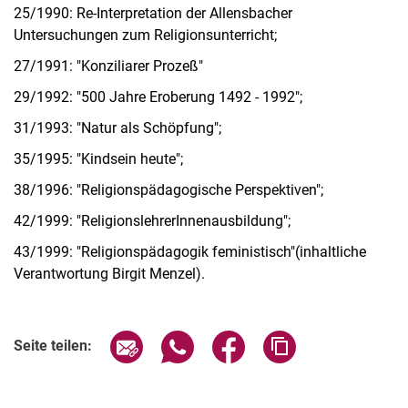
25/1990: Re-Interpretation der Allensbacher
Untersuchungen zum Religionsunterricht;
27/1991: "Konziliarer Prozeß"
29/1992: "500 Jahre Eroberung 1492 - 1992";
31/1993: "Natur als Schöpfung";
35/1995: "Kindsein heute";
38/1996: "Religionspädagogische Perspektiven";
42/1999: "ReligionslehrerInnenausbildung";
43/1999: "Religionspädagogik feministisch"(inhaltliche
Verantwortung Birgit Menzel).
Seite über E-Mail teilen
Seite über WhatsApp teilen (exter
Seite über Facebook teile
Adresse der Seite
Seite teilen: