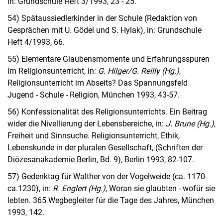
in: Grundschule Heft 3/1993, 23 - 25.
54) Spätaussiedlerkinder in der Schule (Redaktion von
Gesprächen mit U. Gödel und S. Hylak), in: Grundschule
Heft 4/1993, 66.
55) Elementare Glaubensmomente und Erfahrungsspuren
im Religionsunterricht, in:
G. Hilger/G. Reilly (Hg.)
,
Religionsunterricht im Abseits? Das Spannungsfeld
Jugend - Schule - Religion, München 1993, 43-57.
56) Konfessionalität des Religionsunterrichts. Ein Beitrag
wider die Nivellierung der Lebensbereiche, in:
J. Brune (Hg.)
,
Freiheit und Sinnsuche. Religionsunterricht, Ethik,
Lebenskunde in der pluralen Gesellschaft, (Schriften der
Diözesanakademie Berlin, Bd. 9), Berlin 1993, 82-107.
57) Gedenktag für Walther von der Vogelweide (ca. 1170-
ca.1230), in:
R. Englert (Hg.)
, Woran sie glaubten - wofür sie
lebten. 365 Wegbegleiter für die Tage des Jahres, München
1993, 142.