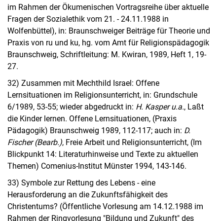
im Rahmen der Ökumenischen Vortragsreihe über aktuelle
Fragen der Sozialethik vom 21. - 24.11.1988 in
Wolfenbüttel), in: Braunschweiger Beiträge für Theorie und
Praxis von ru und ku, hg. vom Amt für Religionspädagogik
Braunschweig, Schriftleitung: M. Kwiran, 1989, Heft 1, 19-
27.
32) Zusammen mit Mechthild Israel: Offene
Lernsituationen im Religionsunterricht, in: Grundschule
6/1989, 53-55; wieder abgedruckt in:
H. Kasper u.a.
, Laßt
die Kinder lernen. Offene Lernsituationen, (Praxis
Pädagogik) Braunschweig 1989, 112-117; auch in:
D.
Fischer (Bearb.)
, Freie Arbeit und Religionsunterricht, (Im
Blickpunkt 14: Literaturhinweise und Texte zu aktuellen
Themen) Comenius-Institut Münster 1994, 143-146.
33) Symbole zur Rettung des Lebens - eine
Herausforderung an die Zukunftsfähigkeit des
Christentums? (Öffentliche Vorlesung am 14.12.1988 im
Rahmen der Ringvorlesung "Bildung und Zukunft" des