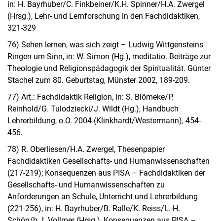
in: H. Bayrhuber/C. Finkbeiner/K.H. Spinner/H.A. Zwergel
(Hrsg.), Lehr- und Lernforschung in den Fachdidaktiken,
321-329
76) Sehen lernen, was sich zeigt – Ludwig Wittgensteins
Ringen um Sinn, in: W. Simon (Hg.), meditatio. Beiträge zur
Theologie und Religionspädagogik der Spiritualität. Günter
Stachel zum 80. Geburtstag, Münster 2002, 189-209.
77) Art.: Fachdidaktik Religion, in: S. Blömeke/P.
Reinhold/G. Tulodziecki/J. Wildt (Hg.), Handbuch
Lehrerbildung, o.O. 2004 (Klinkhardt/Westermann), 454-
456.
78) R. Oberliesen/H.A. Zwergel, Thesenpapier
Fachdidaktiken Gesellschafts- und Humanwissenschaften
(217-219); Konsequenzen aus PISA – Fachdidaktiken der
Gesellschafts- und Humanwissenschaften zu
Anforderungen an Schule, Unterricht und Lehrerbildung
(221-256), in: H. Bayrhuber/B. Ralle/K. Reiss/L.-H.
Schön/h.J. Vollmer (Hrsg.), Konsequenzen aus PISA –