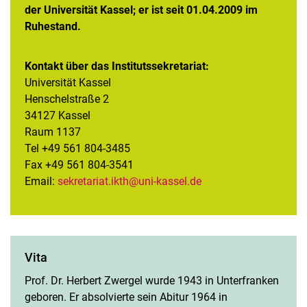
der Universität Kassel; er ist seit 01.04.2009 im
Religionspädagogik
Ruhestand.
Team
Veranstaltungen
Kontakt über das Institutssekretariat:
Forschung
Universität Kassel
Lehre
Henschelstraße 2
Informationen zu den Praxisphasen im Fach Katholische Religion
34127 Kassel
für das Lehramtsstudium
Raum 1137
Prüfungen
Tel +49 561 804-3485
Links
Fax +49 561 804-3541
Email:
sekretariat.ikth
@uni-kassel.de
Kontakt
Kirchengeschichte
Vita
Prof. Dr. Herbert Zwergel wurde 1943 in Unterfranken
geboren. Er absolvierte sein Abitur 1964 in