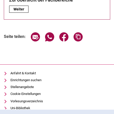
Zur Übersicht der Fachbereiche:
Weiter
Seite über E-Mail teilen
Seite über WhatsApp teilen (exter
Seite über Facebook teile
Adresse der Seite
Seite teilen:
Anfahrt & Kontakt
Einrichtungen suchen
Stellenangebote
Cookie-Einstellungen
Vorlesungsverzeichnis
Uni-Bibliothek
Cookie-Hinweis