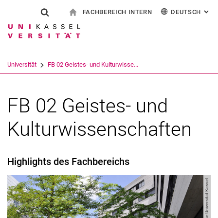
FACHBEREICH INTERN
DEUTSCH
: AL
Springe direkt zu: Inhalt
Springe direkt zu: Suche
Springe direkt zu: Hauptnav
zur Startseite (aktuelle Seite)
Suchformular
Suchbegriff
Für Beschäftigte
English
Español
Français
Suchmaschine
Universität
FB 02 Geistes- und Kulturwisse...
Italiano
Suchen (öffnet externen Link in einem 
FB 02 Geistes- und
Kulturwissenschaften
Highlights des Fachbereichs
Bild: Presse Universität Kassel