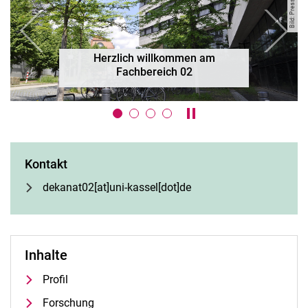
zurück
weiter
Herzlich willkommen am
Fachbereich 02
Karussell anhalten / ab
Kontakt
dekanat02[at]uni-kassel[dot]de
Inhalte
Profil
Forschung