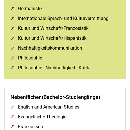
Germanistik
(öffnet neues Fenster)
Internationale Sprach- und Kulturvermittlung
(öffnet ne
Kultur und Wirtschaft/Französistik
(öffnet neues Fenste
Kultur und Wirtschaft/Hispanistik
(öffnet neues Fenster
Nachhaltigkeitskommunikation
(öffnet neues Fenster)
Philosophie
(öffnet neues Fenster)
Philosophie - Nachhaltigkeit - Kritik
(öffnet neues Fenst
Nebenfächer (Bachelor-Studiengänge)
English and American Studies
(öffnet neues Fenster)
Evangelische Theologie
(öffnet neues Fenster)
Französisch
(öffnet neues Fenster)