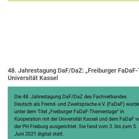
48. Jahrestagung DaF/DaZ: „Freiburger FaDaF-
Universität Kassel
Die 48. Jahrestagung DaF/DaZ des Fachverbandes
Deutsch als Fremd- und Zweitsprache e.V. (FaDaF) wurd
unter dem Titel „Freiburger FaDaF-Thementage“ in
Kooperation mit der Universität Kassel und dem FaDaF v
der PH Freiburg ausgerichtet. Sie fand vom 3. bis zum 5.
Juni 2021 digital statt.