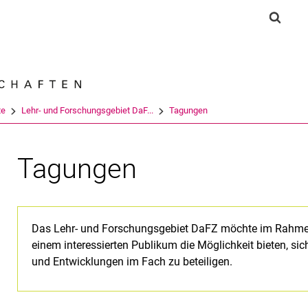
Springe direkt zu: Inhalt
Springe direkt zu: Suche
Springe direkt zu: Hauptnav
Suchf
Suchmas
te
Lehr- und Forschungsgebiet DaF...
Tagungen
Tagungen
Das Lehr- und Forschungsgebiet DaFZ möchte im Rahme
einem interessierten Publikum die Möglichkeit bieten, si
und Entwicklungen im Fach zu beteiligen.