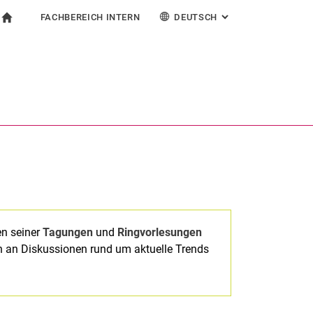
FACHBEREICH INTERN
DEUTSCH
: ALTERNATIVE SEI
igation
zur Startseite
ormular
chine
Für Beschäftigte
English
Español
Français
Suchen (öffnet externen Link in einem neuen Fenst
Italiano
n seiner
Tagungen
und
Ringvorlesungen
ch an Diskussionen rund um aktuelle Trends