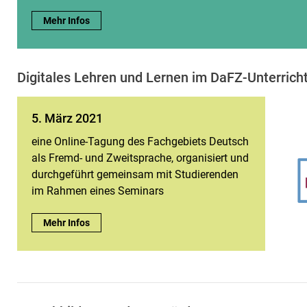
FaDaF 2021:
Mehr Infos
Digitales Lehren und Lernen im DaFZ-Unterrich
5. März 2021
eine Online-Tagung des Fachgebiets Deutsch
als Fremd- und Zweitsprache, organisiert und
durchgeführt gemeinsam mit Studierenden
im Rahmen eines Seminars
5. März 2021:
Mehr Infos