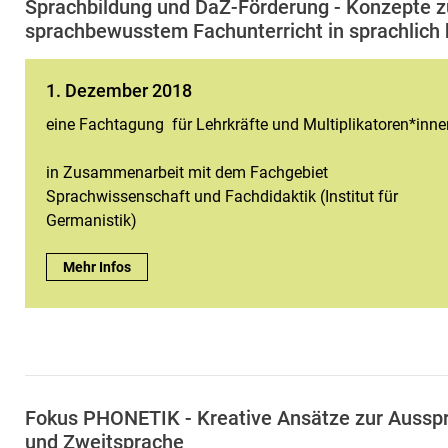
Sprach­bil­dung und DaZ-För­de­rung - Kon­zep­te 
sprach­be­wuss­tem Fach­un­ter­richt in sprach­lich 
1. Dezember 2018
eine Fachtagung für Lehrkräfte und Multiplikatoren*inne
in Zusammenarbeit mit dem Fachgebiet
Sprachwissenschaft und Fachdidaktik (Institut für
Germanistik)
1. Dezember 2018:
Mehr Infos
Fokus PHONETIK - Kreative Ansätze zur Ausspr
und Zweitsprache