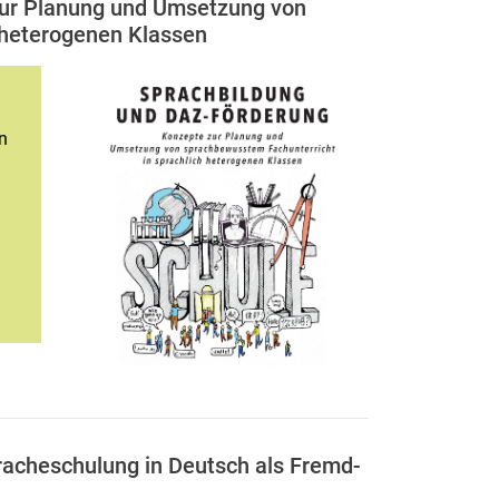
zur Pla­nung und Um­set­zung von
he­te­ro­ge­nen Klas­sen
n
acheschulung in Deutsch als Fremd-