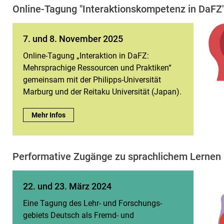
On­­li­ne-Ta­­gung "Interaktionskompetenz in DaFZ
7. und 8. November 2025
Online-Tagung „Interaktion in DaFZ:
Mehrsprachige Ressourcen und Praktiken“
gemeinsam mit der Philipps-Universität
Marburg und der Reitaku Universität (Japan).
7. und 8. November 2025:
Mehr Infos
Performative Zugänge zu sprachlichem Lernen
22. und 23. März 2024
Eine Tagung des Lehr- und Forschungs-
gebiets Deutsch als Fremd- und