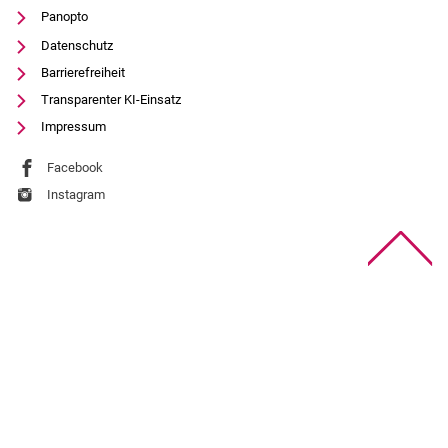
Panopto
Datenschutz
Barrierefreiheit
Transparenter KI-Einsatz
Impressum
Externer Link: Universität Kassel auf
Facebook
(öffnet neues Fenster)
Externer Link: Universität Kassel auf
Instagram
(öffnet neues Fenster)
Na