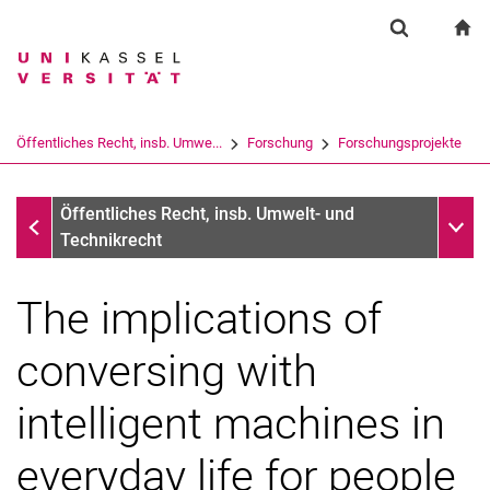
Springe direkt zu: Inhalt
Springe direkt zu: Suche
Springe direkt zu: Hauptnav
zu
Suchformul
Suchbegriff
Suchmaschine
Öffentliches Recht, insb. Umwe...
Forschung
Forschungsprojekte
Suchen (öffnet externen Link in einem 
Provet
Unter
Öffentliches Recht, insb. Umwelt- und
Technikrecht
The implications of
Forschungsschwerpunkte
Forschungsprojekte
conversing with
intelligent machines in
everyday life for people