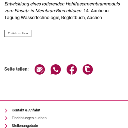
Entwicklung eines rotierenden Hohlfasermembranmoduls
zum Einsatz in Membran-Bioreaktoren.
14. Aachener
Tagung Wassertechnologie, Begleitbuch, Aachen
Zurück zur Liste
Seite über E-Mail teilen
Seite über WhatsApp teilen (exter
Seite über Facebook teile
Adresse der Seite
Seite teilen:
Kontakt & Anfahrt
Einrichtungen suchen
Stellenangebote