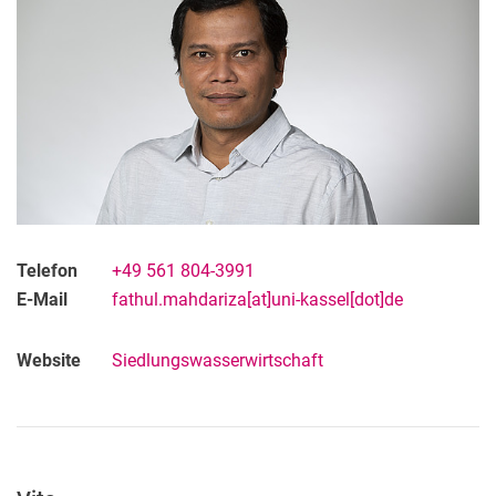
Telefon
+49 561 804-3991
E-Mail
fathul.mahdariza[at]uni-kassel[dot]de
Website
Siedlungswasserwirtschaft