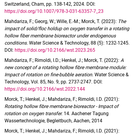
Switzerland, Cham, pp. 138-142, 2024. DOI:
https://doi.org/10.1007/978-3-031-63357-7_23
Mahdariza, F.; Georg, W.; Wille, E.-M.; Morck, T. (2023):
The
impact of solid/floc holdup on oxygen transfer in a rotating
hollow fiber membrane bioreactor under endogenous
conditions.
Water Science & Technology, 88 (5): 1232-1245.
DOI:
https://doi.org/10.2166/wst.2023.265
Mahdariza, F.; Rimoldi, I.D.; Henkel, J.; Morck, T. (2022):
A
new concept of a rotating hollow fibre membrane module:
Impact of rotation on fine-bubble aeration
. Water Science &
Technology, Vol. 85, No. 9, pp. 2737-2747. DOI:
https://doi.org/10.2166/wst.2022.144
Morck, T.; Henkel, J.; Mahdariza, F.; Rimoldi, I.D. (2021):
Rotating hollow fibre membrane bioreactor - Impact of
rotation on oxygen transfer.
14. Aachener Tagung
Wassertechnologie, Begleitbuch, Aachen, 2014
Morck, T.; Henkel, J.; Mahdariza, F.; Rimoldi, I.D. (2021):