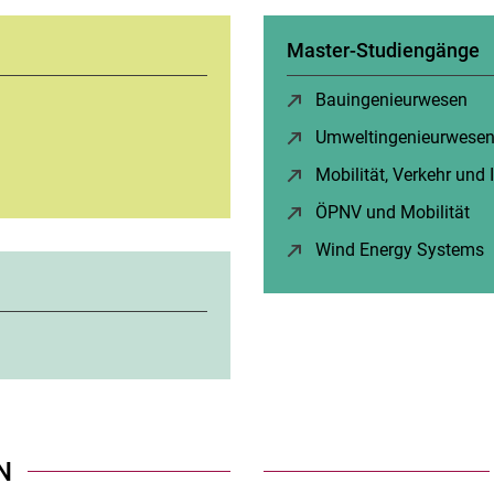
Master-Studiengänge
r)
Bauingenieurwesen
(öf
ster)
Umweltingenieurwese
neues Fenster)
Mo­bi­li­tät, Ver­kehr und 
ÖPNV und Mobilität
(öf
Wind Energy Systems
(
N