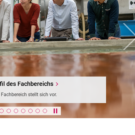
we
Forschung
welt | Verkehr und Mobilität | Modellierung und
Simulation
Karussell anhalten / abspielen