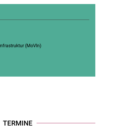
fnet neues Fenster)
n
(öffnet neues Fenster)
In­fra­struk­tur (MoVIn)
(öffnet neues Fenster)
fnet neues Fenster)
öffnet neues Fenster)
TERMINE