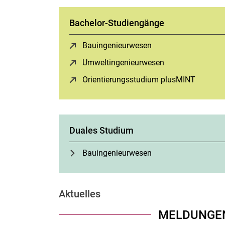
Bachelor-Studiengänge
Bauingenieurwesen
(öffnet neues Fenste
Umweltingenieurwesen
(öffnet neues Fen
Ori­en­tie­rungs­stu­di­um plusMINT
(öffnet 
Duales Studium
Bauingenieurwesen
Ak­tu­el­les
MELDUNGE