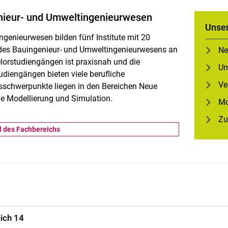
­nieur- und Um­welt­in­ge­nieur­we­sen
Unser
ingenieurwesen
bilden fünf Institute mit 20
e des Bauingenieur- und Umweltingenieurwesens an
Ne
elorstudiengängen ist praxisnah und die
Um
udiengängen bieten viele berufliche
Ve
sschwerpunkte liegen in den Bereichen Neue
ie Modellierung und Simulation.
Mo
Zu
l des Fachbereichs
eich 14