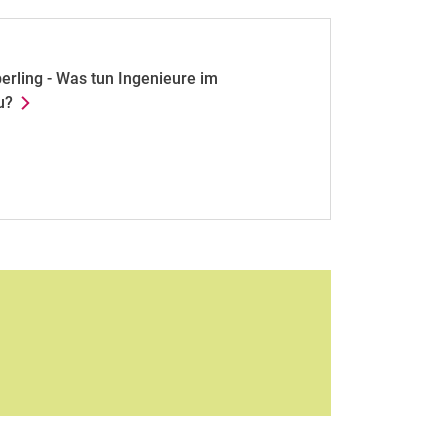
perling - Was tun Ingenieure im
u?