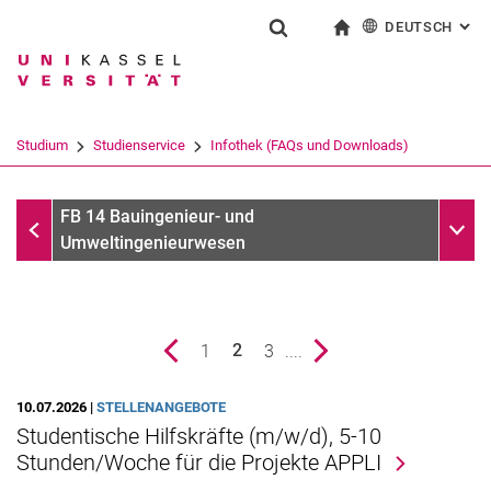
DEUTSCH
: AL
Springe direkt zu: Inhalt
Springe direkt zu: Suche
Springe direkt zu: Hauptnav
zur Startseite
Suchformular
Suchbegriff
English
Suchmaschine
Studium
Studienservice
Infothek (FAQs und Downloads)
Suchen (öffnet externen Link in einem 
Infothek (FAQs und Downloads)
Unter
FB 14 Bauingenieur- und
Umweltingenieurwesen
vorherige Seite
Seite
1
Seite
3
....
nächste Seite
2
()
10.07.2026 |
STELLENANGEBOTE
Studienservice
Studentische Hilfskräfte (m/w/d), 5-10
Stunden/Woche für die Projekte APPLI
Abschlussfeier
Anerkennungen