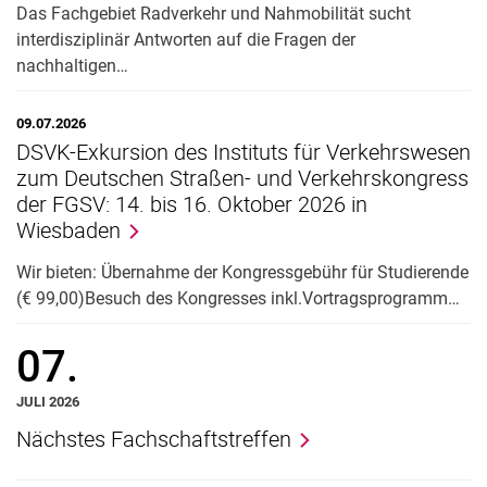
Das Fachgebiet Radverkehr und Nahmobilität sucht
Infothek (FAQs und Downloads)
interdisziplinär Antworten auf die Fragen der
Lehrveranstaltungsübersicht
nachhaltigen…
Mündliche Ergänzungsprüfung
Nachteilsausgleich
09.07.2026
DSVK-Exkursion des Instituts für Verkehrswesen
Prüfungsordnung - Wechsel
zum Deutschen Straßen- und Verkehrskongress
Prüfungstermine
der FGSV: 14. bis 16. Oktober 2026 in
Weitere Formulare zum Download
Wiesbaden
Studiengänge
Wir bieten: Übernahme der Kongressgebühr für Studierende
Beratungsangebote
(€ 99,00)Besuch des Kongresses inkl.Vortragsprogramm…
Berufspraktische Studien
Propädeutik Mathematik
07.
Qualitätsmanagement
A-Z Sitemap
JULI 2026
Nächstes Fachschaftstreffen