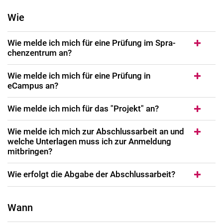
Wie
Wie mel­de ich mich für ei­ne Prü­fung im Spra­
chen­zen­trum an?
Wie melde ich mich für eine Prüfung in
eCampus an?
Wie mel­de ich mich für das "Projekt" an?
Wie mel­de ich mich zur Ab­schluss­ar­beit an und
wel­che Un­ter­la­gen muss ich zur An­mel­dung
mit­brin­gen?
Wie er­folgt die Ab­ga­be der Abschlussarbeit?
Wann