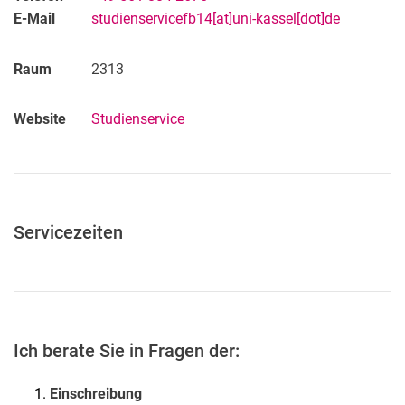
E-Mail
studienservicefb14[at]uni-kassel[dot]de
Raum
2313
Website
Studienservice
Ser­vice­zei­ten
Ich be­ra­te Sie in Fra­gen der:
Einschreibung