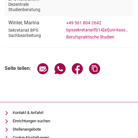
Dezentrale
Studienberatung
Winter
,
Marina
+49 561 804-2642
bpssekretariatfb14[at]uni-kassel[dot]de
Sekretariat BPS
Sachbearbeitung
Berufspraktische Studien
Seite über E-Mail teilen
Seite über WhatsApp teilen (exter
Seite über Facebook teile
Adresse der Seite
Seite teilen:
Kontakt & Anfahrt
Einrichtungen suchen
Stellenangebote
Cookie-Einstellungen