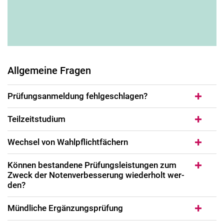
Allgemeine Fragen
Prü­fungs­an­mel­dung fehl­ge­schla­gen?
Teilzeitstudium
Wech­sel von Wahl­pflicht­fä­chern
Kön­nen be­stan­de­ne Prü­fungs­leis­tun­gen zum
Zweck der No­ten­ver­bes­se­rung wie­der­holt wer­
den?
Münd­li­che Er­gän­zungs­prü­fung