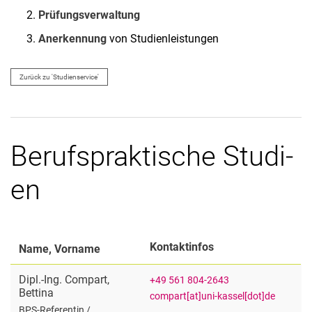
Prüfungsverwaltung
Anerkennung
von Studienleistungen
Zurück zu 'Stu­di­en­ser­vice'
Be­rufs­prak­ti­sche Stu­di­
en
Kontaktinfos
Name, Vorname
Dipl.-Ing.
Compart
,
+49 561 804-2643
Bettina
compart[at]uni-kassel[dot]de
BPS-Referentin /​