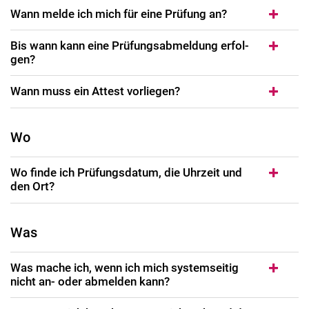
Wann mel­de ich mich für ei­ne Prü­fung an?
Bis wann kann ei­ne Prü­fungs­ab­mel­dung er­fol­
gen?
Wann muss ein At­test vor­lie­gen?
Wo
Wo fin­de ich Prü­fungs­da­tum, die Uhr­zeit und
den Ort?
Was
Was ma­che ich, wenn ich mich sys­tem­sei­tig
nicht an- oder ab­mel­den kann?