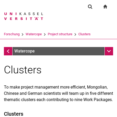
Springe direkt zu: Inhalt
Springe direkt zu: Suche
Springe direkt zu: Hauptnav
zur S
Forschung
Suchformular
Suchbegriff
Suchmaschine
Forschung
Watercope
Project structure
Clusters
Suchen (öffnet externen Link in einem 
Project structure
Unter
Watercope
Clusters
To make project management more efficient, Mongolian,
Chinese and German scientists will team up in five different
thematic clusters each contributing to nine Work Packages.
Clusters
Clusters
Work packages