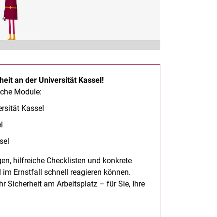
Stichwortverzeichnis
Wichtige Telefonnummern
Zentrale IT-Tools
it an der Universität Kassel!
sche Module:
rsität Kassel
l
sel
en, hilfreiche Checklisten und konkrete
im Ernstfall schnell reagieren können.
icherheit am Arbeitsplatz – für Sie, Ihre