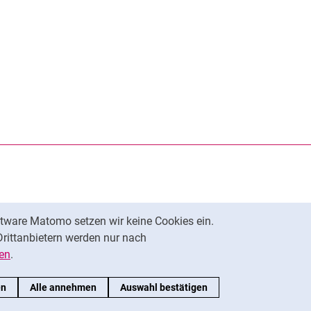
rner Link, öffnet neues Fenster)
en (externer Link, öffnet neues Fenster)
te kopieren
tware Matomo setzen wir keine Cookies ein.
Nach oben
Drittanbietern werden nur nach
en
.
en
Alle annehmen
Auswahl bestätigen