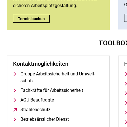
G
sicheren Arbeitsplatzgestaltung.
Wir beraten Sie vor Ort!:
Termin buchen
TOOLBO
Kontaktmöglichkeiten
H
Grup­pe Ar­beits­si­cher­heit und Um­welt­
schutz
Fachkräfte für Arbeitssicherheit
AGU Beauftragte
Strahlenschutz
(öffnet neues Fenster)
Betriebsärztlicher Dienst