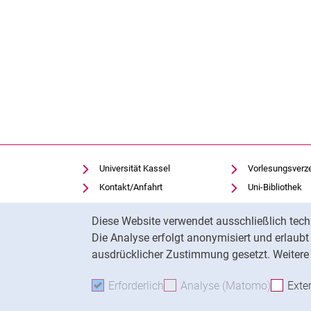
Universität Kassel
Vorlesungsverz
Kontakt/Anfahrt
Uni-Bibliothek
Einrichtungen suchen
Moodle
Cookie-Hinweis
Diese Website verwendet ausschließlich tech
Notfall
Panopto
Die Analyse erfolgt anonymisiert und erlaub
Cookie-Einstellungen
ausdrücklicher Zustimmung gesetzt. Weitere 
Erforderlich
Erforderliche Cookies akzeptie
Analyse (Matomo)
Analyse
Exte