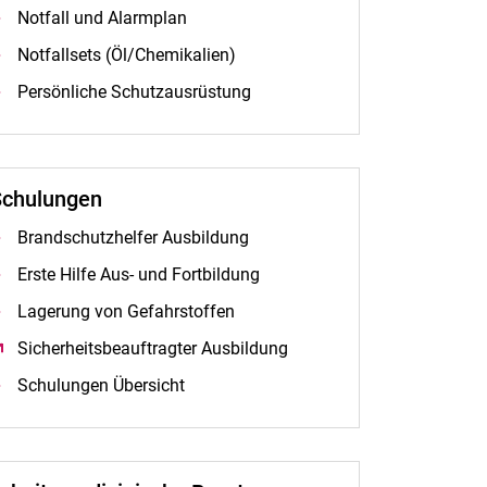
No­t­­fall und Alar­m­­plan
Notfallsets (Öl/Chemikalien)
Persönliche Schutzausrüstung
Schulungen
Brand­schutz­hel­fer Ausbildung
Ers­te Hil­fe Aus- und Fort­bil­dung
Lagerung von Gefahrstoffen
Sicherheitsbeauftragter Ausbildung
(öffnet neues Fenster)
Schulungen Übersicht