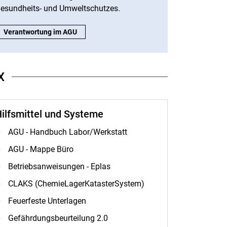
esundheits- und Umweltschutzes.
Wer hat welche Rechte, Pflichten und Aufgaben?:
Verantwortung im AGU
X
ilfsmittel und Systeme
AGU - Handbuch Labor/Werkstatt
AGU - Mappe Büro
Betriebsanweisungen - Eplas
CLAKS (ChemieLagerKatasterSystem)
Feuerfeste Unterlagen
Gefährdungsbeurteilung 2.0