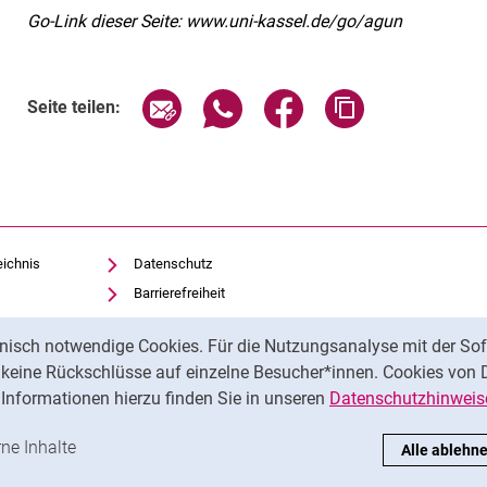
Go-Link dieser Seite: www.uni-kassel.de/go/agun
Seite über E-Mail teilen
Seite über WhatsApp teilen (exte
Seite über Facebook teil
Adresse der Sei
Seite teilen:
eichnis
Datenschutz
Barrierefreiheit
Transparenter KI-Einsatz
nisch notwendige Cookies. Für die Nutzungsanalyse mit der Sof
Impressum
t keine Rückschlüsse auf einzelne Besucher*innen. Cookies von 
Feedback
Informationen hierzu finden Sie in unseren
Datenschutzhinweis
ren
-Cookies akzeptieren
rne Inhalte
: Externe Inhalte / Cookies akzeptieren
Alle ablehn