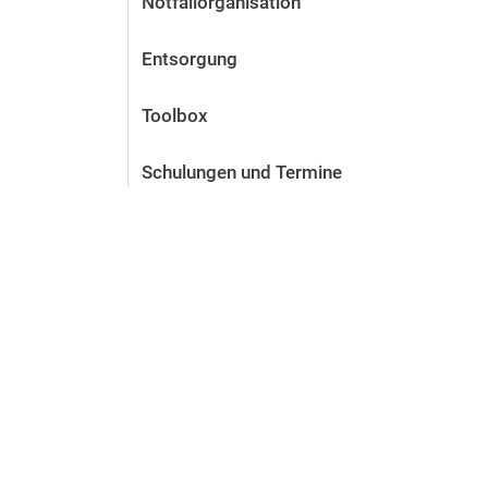
Notfallorganisation
Hochschulentwicklung
Gleichstellung, Familiengerechtigkeit und Diversity
Entsorgung
Gesundheitsportal
Personal- und Organisationsentwicklung
Toolbox
Personal und Organisation ⚿
Qualitätsmanagement
Schulungen und Termine
Rechtsfragen
Technik und Infrastruktur
Toolbox für Öffentlichkeitsarbeit
Toolbox Studierendenmarketing und Student-Life-Cycle-
Sicherheit auf dem Campus