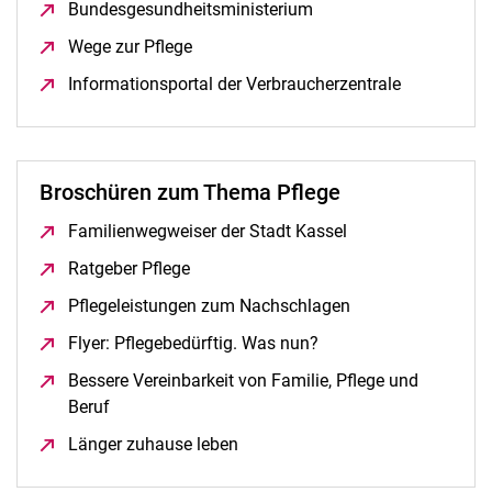
Bundesgesundheitsministerium
(öffnet neues Fenster)
Dual Career Service
Wege zur Pflege
(öffnet neues Fenster)
Kinderbetreuung
Informationsportal der Verbraucherzentrale
(öffnet neu
Pflegeportal
Unterstützung durch die Universität
Gesetzliche Grundlagen
Anlaufstellen in Kassel und Witzenhausen
Broschüren zum Thema Pflege
Links zu übergeordneten Angeboten
Familienwegweiser der Stadt Kassel
(öffnet neues Fens
Familienfreundlicher Campus
Ratgeber Pflege
(öffnet neues Fenster)
Familie in der Hochschule
Pflegeleistungen zum Nachschlagen
(öffnet neues Fens
Flyer: Pflegebedürftig. Was nun?
(öffnet neues Fenster)
Bessere Vereinbarkeit von Familie, Pflege und
Beruf
(öffnet neues Fenster)
Länger zuhause leben
(öffnet neues Fenster)