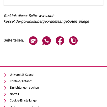
Go-Link dieser Seite: www.uni-
kassel.de/go/linksübergeordneteangeboten_pflege
Seite über E-Mail teilen
Seite über WhatsApp teilen (exter
Seite über Facebook teile
Adresse der Seite
Seite teilen:
Universität Kassel
Kontakt/Anfahrt
Einrichtungen suchen
Notfall
Cookie-Einstellungen