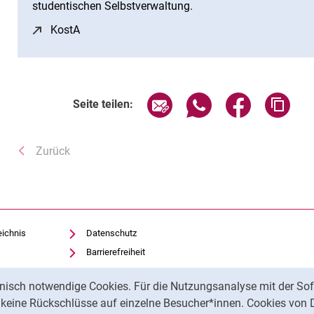
studentischen Selbstverwaltung.
KostA
(öffnet neues Fenster)
Seite über E-Mail teilen
Seite über WhatsApp 
Seite über F
Adre
Seite teilen:
Zurück
eichnis
Datenschutz
Barrierefreiheit
Transparenter KI-Einsatz
nisch notwendige Cookies. Für die Nutzungsanalyse mit der Sof
Impressum
t keine Rückschlüsse auf einzelne Besucher*innen. Cookies von 
Feedback