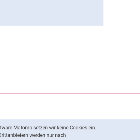
teilen (externer Link, öffnet neues Fenster)
acebook teilen (externer Link, öffnet neues Fenster)
sse der Seite kopieren
tware Matomo setzen wir keine Cookies ein.
Nach oben
Drittanbietern werden nur nach