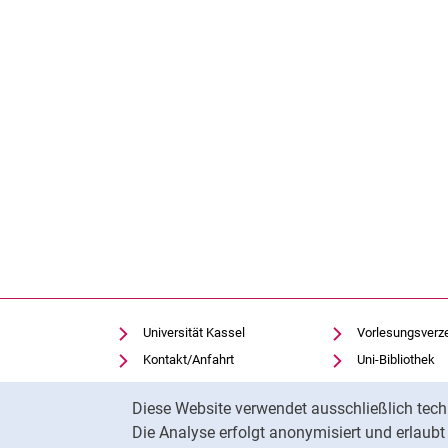
Universität Kassel
Vorlesungsverz
Kontakt/Anfahrt
Uni-Bibliothek
Einrichtungen suchen
Moodle
Cookie-Hinweis
Diese Website verwendet ausschließlich tech
Notfall
Panopto
Die Analyse erfolgt anonymisiert und erlaub
Cookie-Einstellungen