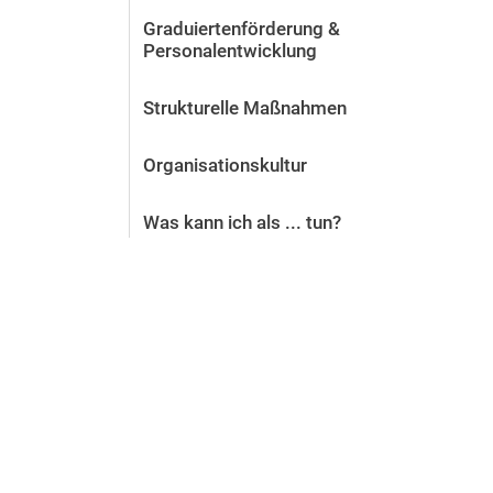
Hochschulentwicklung
Graduiertenförderung &
Gleichstellung, Familiengerechtigkeit und Diversity
Personalentwicklung
Gesundheitsportal
Personal- und Organisationsentwicklung
Strukturelle Maßnahmen
Personal und Organisation ⚿
Organisationskultur
Qualitätsmanagement
Rechtsfragen
Was kann ich als ... tun?
Technik und Infrastruktur
Toolbox für Öffentlichkeitsarbeit
Toolbox Studierendenmarketing und Student-Life-Cycle-
Sicherheit auf dem Campus