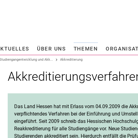
Springe direkt zu: Inhalt
Springe direkt zu: Suche
Springe direkt zu: Hauptnav
Suchmas
AKTUELLES
ÜBER UNS
THEMEN
ORGANISA
sstellen
Beauftragte
Studiengangentwicklung und Akk...
Akkreditierung
schutz und Anti-Korruption
Informationssicherheit
Akkreditierungsverfahre
hungs- und
Weitere Anlaufstellen
iertenförderung
Gremien
­stel­lung
e Revision
Kommissionen
Das Land Hessen hat mit Erlass vom 04.09.2009 die Akkr
nikation und Marketing
verpflichtendes Verfahren bei der Einführung und Umste
I
eingeführt. Seit 2009 schreib das Hessischen Hochschulge
Reakkreditierung für alle Studiengänge vor. Neue Stud
II
Studierenden akkreditiert sein. Hierdurch entfällt die P