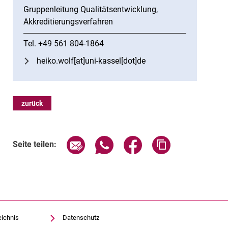
Gruppenleitung Qualitätsentwicklung,
Akkreditierungsverfahren
Tel. +49 561 804-1864
heiko.wolf[at]uni-kassel[dot]de
zurück
Seite über E-Mail teilen
Seite über WhatsApp teilen (exte
Seite über Facebook teil
Adresse der Sei
Seite teilen:
eichnis
Datenschutz