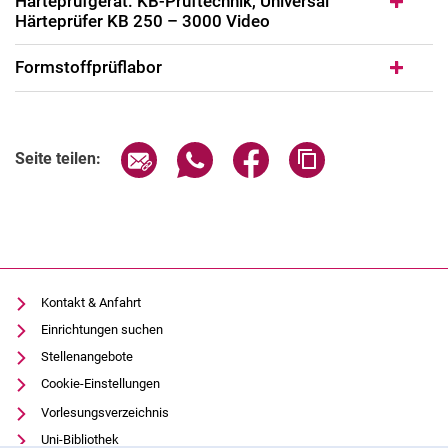
Härteprüfgerät: KB-Prüftechnik, Universal
Härteprüfer KB 250 – 3000 Video
Formstoffprüflabor
Seite über E-Mail teilen
Seite über WhatsApp teilen (exter
Seite über Facebook teile
Adresse der Seite
Seite teilen:
Kontakt & Anfahrt
Einrichtungen suchen
Stellenangebote
Cookie-Einstellungen
Vorlesungsverzeichnis
Uni-Bibliothek