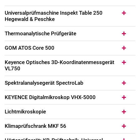
Universalprüfmaschine Inspekt Table 250
Hegewald & Peschke
Ther­mo­a­na­ly­ti­sche Prüf­ge­rä­te
GOM ATOS Core 500
Keyence Optisches 3D-Koordinatenmessgerät
VL750
Spektralanalysegerät SpectroLab
KEYENCE Digitalmikroskop VHX-5000
Lichtmikroskopie
Klimaprüfschrank MKF 56