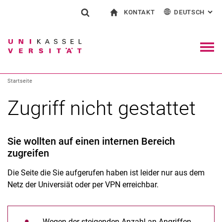
KONTAKT
DEUTSCH
: AL
Springe direkt zu: Inhalt
Springe direkt zu: Suche
Springe direkt zu: Hauptnav
zur Startseite
Suchformular
Suchbegriff
Kontakt und Beratung rund ums Studium
English
Kontakt für Presse und Öffentlichkeit
Allgemeiner Kontakt und Standorte
Suchmaschine
Navig
Einrichtungen suchen
Startseite
Personen suchen
Suchen (öffnet externen Link in einem 
Zugriff nicht gestattet
Sie wollten auf einen internen Bereich
zugreifen
Die Seite die Sie aufgerufen haben ist leider nur aus dem
Netz der Universiät oder per VPN erreichbar.
Wegen der steigenden Anzahl an Angriffen