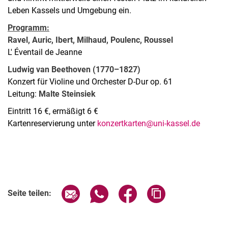
Leben Kassels und Umgebung ein.
Programm:
Ravel, Auric, Ibert, Milhaud, Poulenc, Roussel
L' Éventail de Jeanne
Ludwig van Beethoven (1770–1827)
Konzert für Violine und Orchester D-Dur op. 61
Leitung:
Malte Steinsiek
Eintritt 16 €, ermäßigt 6 €
Kartenreservierung unter
konzertkarten@uni-kassel.de
Verwandte Links
Seite über E-Mail teilen
Seite über WhatsApp teilen (exter
Seite über Facebook teile
Adresse der Seite
Seite teilen: