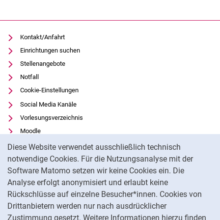
Kontakt/Anfahrt
Einrichtungen suchen
Stellenangebote
Notfall
Cookie-Einstellungen
Social Media Kanäle
Vorlesungsverzeichnis
Moodle
Cookie-Hinweis
Panopto
Diese Website verwendet ausschließlich technisch
Universitätsbibliothek
notwendige Cookies. Für die Nutzungsanalyse mit der
Software Matomo setzen wir keine Cookies ein. Die
Datenschutz
Analyse erfolgt anonymisiert und erlaubt keine
Barrierefreiheit
Rückschlüsse auf einzelne Besucher*innen. Cookies von
Transparenter KI-Einsatz
Drittanbietern werden nur nach ausdrücklicher
Impressum
Zustimmung gesetzt. Weitere Informationen hierzu finden