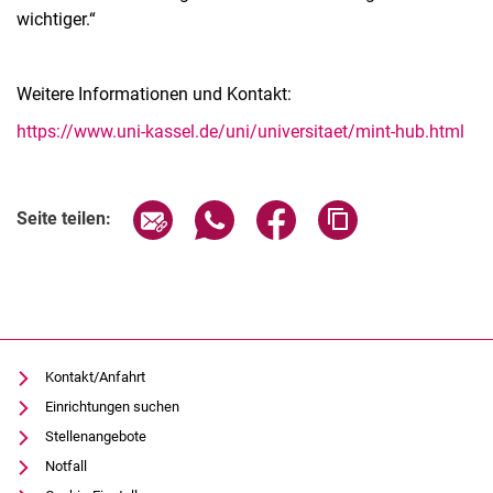
wichtiger.“
Weitere Informationen und Kontakt:
https://www.uni-kassel.de/uni/universitaet/mint-hub.html
Seite über E-Mail teilen
Seite über WhatsApp teilen (exter
Seite über Facebook teile
Adresse der Seite
Seite teilen:
Kontakt/Anfahrt
Einrichtungen suchen
Stellenangebote
Notfall