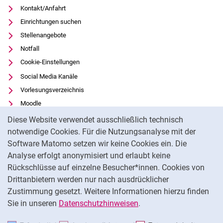
Kontakt/Anfahrt
Einrichtungen suchen
Stellenangebote
Notfall
Cookie-Einstellungen
Social Media Kanäle
Vorlesungsverzeichnis
Moodle
Cookie-Hinweis
Panopto
Diese Website verwendet ausschließlich technisch
Universitätsbibliothek
notwendige Cookies. Für die Nutzungsanalyse mit der
Software Matomo setzen wir keine Cookies ein. Die
Datenschutz
Analyse erfolgt anonymisiert und erlaubt keine
Barrierefreiheit
Rückschlüsse auf einzelne Besucher*innen. Cookies von
Transparenter KI-Einsatz
Drittanbietern werden nur nach ausdrücklicher
Impressum
Zustimmung gesetzt. Weitere Informationen hierzu finden
Sie in unseren
Datenschutzhinweisen
.
Na