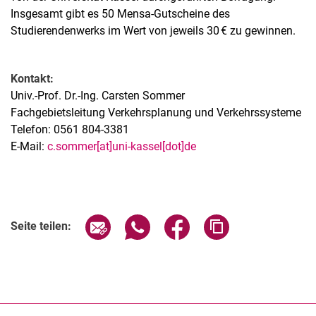
Insgesamt gibt es 50 Mensa-Gutscheine des
Studierendenwerks im Wert von jeweils 30 € zu gewinnen.
Kontakt:
Univ.-Prof. Dr.-Ing. Carsten Sommer
Fachgebietsleitung Verkehrsplanung und Verkehrssysteme
Telefon: 0561 804-3381
E-Mail:
c.sommer[at]uni-kassel[dot]de
Seite über E-Mail teilen
Seite über WhatsApp teilen (exter
Seite über Facebook teile
Adresse der Seite
Seite teilen: