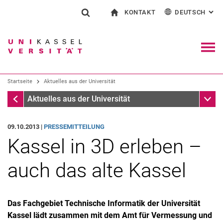
KONTAKT
DEUTSCH
: AL
Springe direkt zu: Inhalt
Springe direkt zu: Suche
Springe direkt zu: Hauptnav
zur Startseite
Suchformular
Suchbegriff
Kontakt und Beratung rund ums Studium
English
Kontakt für Presse und Öffentlichkeit
Allgemeiner Kontakt und Standorte
Suchmaschine
Navig
Einrichtungen suchen
Startseite
Aktuelles aus der Universität
Personen suchen
Suchen (öffnet externen Link in einem 
Startseite
Unter
Aktuelles aus der Universität
09.10.2013 |
PRESSEMITTEILUNG
Kassel in 3D erleben –
auch das alte Kassel
Das Fachgebiet Technische Informatik der Universität
Kassel lädt zusammen mit dem Amt für Vermessung und