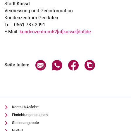
Stadt Kassel
Vermessung und Geoinformation
Kundenzentrum Geodaten
Tel.: 0561 787-2091
E-Mail:
kundenzentrum62[at]kassel[dot]de
Seite über E-Mail teilen
Seite über WhatsApp teilen (exter
Seite über Facebook teile
Adresse der Seite
Seite teilen:
Kontakt/Anfahrt
Einrichtungen suchen
Stellenangebote
Notfall