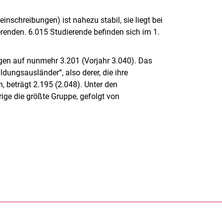
schreibungen) ist nahezu stabil, sie liegt bei
renden. 6.015 Studierende befinden sich im 1.
iegen auf nunmehr 3.201 (Vorjahr 3.040). Das
ldungsausländer“, also derer, die ihre
beträgt 2.195 (2.048). Unter den
ige die größte Gruppe, gefolgt von
rner Link, öffnet neues Fenster)
en (externer Link, öffnet neues Fenster)
te kopieren