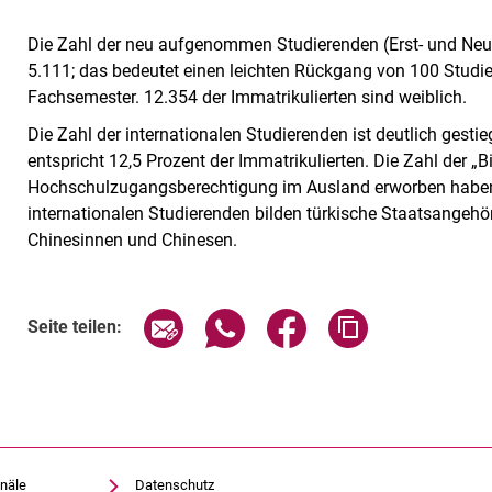
Die Zahl der neu aufgenommen Studierenden (Erst- und Neuein
5.111; das bedeutet einen leichten Rückgang von 100 Studie
Fachsemester. 12.354 der Immatrikulierten sind weiblich.
Die Zahl der internationalen Studierenden ist deutlich gest
entspricht 12,5 Prozent der Immatrikulierten. Die Zahl der „Bi
Hochschulzugangsberechtigung im Ausland erworben haben, 
internationalen Studierenden bilden türkische Staatsangehör
Chinesinnen und Chinesen.
Seite über E-Mail teilen
Seite über WhatsApp teilen (exte
Seite über Facebook teil
Adresse der Sei
Seite teilen:
näle
Datenschutz