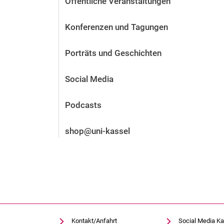
Öffentliche Veranstaltungen
Vor der Bewerbung
Stellenangebote
Konferenzen und Tagungen
Nach der Bewerbung
Alum­ni und Freunde
Porträts und Geschichten
Im Studium
Kontakt und Standorte
Social Media
Kontakt und Beratung
Podcasts
shop@uni-kassel
Kontakt/Anfahrt
Social Media Ka