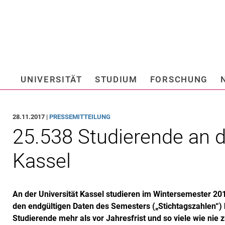
Springe direkt zu: Inhalt
Springe direkt zu: Suche
Springe direkt zu: Hauptnav
Suchmas
UNIVERSITÄT
STUDIUM
FORSCHUNG
Hochschule fü
28.11.2017 |
PRESSEMITTEILUNG
25.538 Studierende an d
Kassel
An der Universität Kassel studieren im Wintersemester 2
den endgültigen Daten des Semesters („Stichtagszahlen“) h
Studierende mehr als vor Jahresfrist und so viele wie nie z