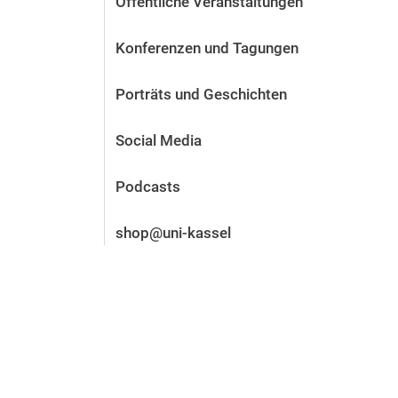
Öffentliche Veranstaltungen
Vor der Bewerbung
Stellenangebote
Konferenzen und Tagungen
Nach der Bewerbung
Alum­ni und Freunde
Porträts und Geschichten
Im Studium
Kontakt und Standorte
Social Media
Kontakt und Beratung
Podcasts
shop@uni-kassel