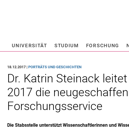
Springe direkt zu: Inhalt
Springe direkt zu: Suche
Springe direkt zu: Hauptnav
Suchmas
UNIVERSITÄT
STUDIUM
FORSCHUNG
Hochschule fü
18.12.2017 |
PORTRÄTS UND GESCHICHTEN
Dr. Katrin Steinack leite
2017 die neugeschaffen
Forschungsservice
Die Stabsstelle unterstützt Wissenschaftlerinnen und Wiss