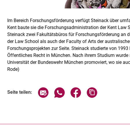
Im Bereich Forschungsförderung verfügt Steinack über umfa
Kent baute sie die Forschungsadministration der Kent Law 
Steinack zwei Fakultätsbüros für Forschungsförderung an de
der Law School als auch der Faculty of Arts der australisch
Forschungsprojekten zur Seite. Steinack studierte von 1993
Öffentliches Recht in München. Nach ihrem Studium wurde s
Universität der Bundeswehr München promoviert, wo sie auch
Rode)
Seite über E-Mail teilen
Seite über WhatsApp teilen (exte
Seite über Facebook teil
Adresse der Sei
Seite teilen: