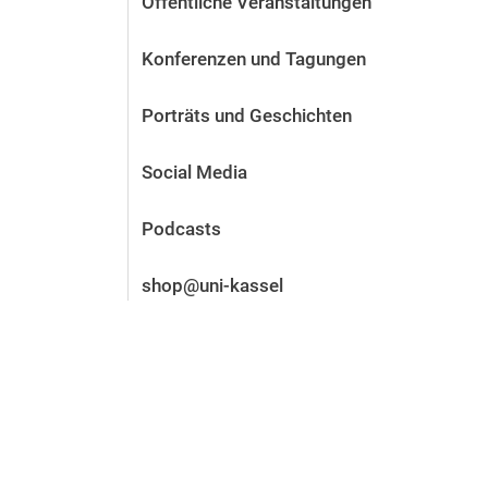
Öffentliche Veranstaltungen
Vor der Bewerbung
Stellenangebote
Konferenzen und Tagungen
Nach der Bewerbung
Alum­ni und Freunde
Porträts und Geschichten
Im Studium
Kontakt und Standorte
Social Media
Kontakt und Beratung
Podcasts
shop@uni-kassel