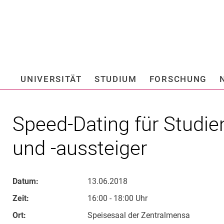
Springe direkt zu: Inhalt
Springe direkt zu: Suche
Springe direkt zu: Hauptnav
Suchmas
UNIVERSITÄT
STUDIUM
FORSCHUNG
Hochschule fü
Speed-Da­­ting für Stu­­di­en­
und -aus­­stei­­ger
Datum:
13.06.2018
Zeit:
16:00 - 18:00 Uhr
Ort:
Speisesaal der Zentralmensa