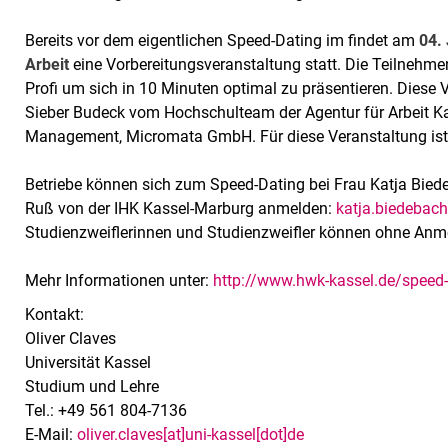
Bereits vor dem eigentlichen Speed-Dating im findet am
04.
Arbeit
eine Vorbereitungsveranstaltung statt. Die Teilnehm
Profi um sich in 10 Minuten optimal zu präsentieren. Diese 
Sieber Budeck vom Hochschulteam der Agentur für Arbeit Kas
Management, Micromata GmbH. Für diese Veranstaltung ist
Betriebe können sich zum Speed-Dating bei Frau Katja Bie
Ruß von der IHK Kassel-Marburg anmelden:
katja.biedebac
Studienzweiflerinnen und Studienzweifler können ohne Anm
Mehr Informationen unter:
http://www.hwk-kassel.de/speed-
Kontakt:
Oliver Claves
Universität Kassel
Studium und Lehre
Tel.: +49 561 804-7136
E-Mail:
oliver.claves[at]uni-kassel[dot]de