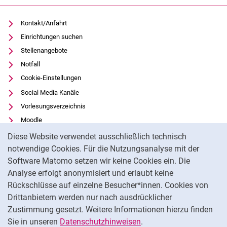
Kontakt/Anfahrt
Einrichtungen suchen
Stellenangebote
Notfall
Cookie-Einstellungen
Social Media Kanäle
Vorlesungsverzeichnis
Moodle
Cookie-Hinweis
Panopto
Diese Website verwendet ausschließlich technisch
Universitätsbibliothek
notwendige Cookies. Für die Nutzungsanalyse mit der
Software Matomo setzen wir keine Cookies ein. Die
Datenschutz
Analyse erfolgt anonymisiert und erlaubt keine
Barrierefreiheit
Rückschlüsse auf einzelne Besucher*innen. Cookies von
Transparenter KI-Einsatz
Drittanbietern werden nur nach ausdrücklicher
Impressum
Zustimmung gesetzt. Weitere Informationen hierzu finden
Sie in unseren
Datenschutzhinweisen
.