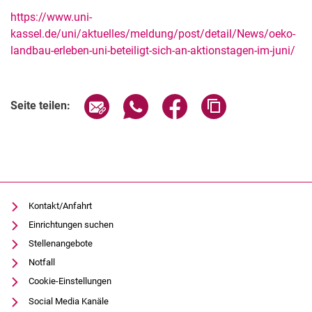
https://www.uni-
kassel.de/uni/aktuelles/meldung/post/detail/News/oeko-
landbau-erleben-uni-beteiligt-sich-an-aktionstagen-im-juni/
Verwandte Links
Seite über E-Mail teilen
Seite über WhatsApp teilen (exter
Seite über Facebook teile
Adresse der Seite
Seite teilen:
Kontakt/Anfahrt
Einrichtungen suchen
Stellenangebote
Notfall
Cookie-Einstellungen
Social Media Kanäle