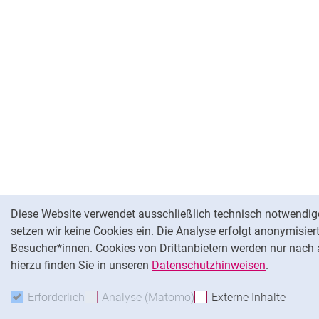
Cookie-Hinweis
Diese Website verwendet ausschließlich technisch notwendi
setzen wir keine Cookies ein. Die Analyse erfolgt anonymisier
Besucher*innen. Cookies von Drittanbietern werden nur nach
hierzu finden Sie in unseren
Datenschutzhinweisen
.
Erforderlich
Erforderliche Cookies akzeptieren
Analyse (Matomo)
Analyse-Cookies akzepti
Externe Inhalte
: Exte