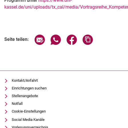
Programm unter
https://www.uni-
kassel.de/uni/uploads/tx_cal/media/Vortragsreihe_Kompe
Verwandte Links
Seite über E-Mail teilen
Seite über WhatsApp teilen (exter
Seite über Facebook teile
Adresse der Seite
Seite teilen:
Kontakt/Anfahrt
Einrichtungen suchen
Stellenangebote
Notfall
Cookie-Einstellungen
Social Media Kanäle
Vorlesungsverzeichnis