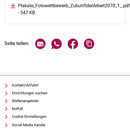
Plakate_Fotowettbewerb_ZukunftderArbeit2070_1_.pdf
- 547 KB
(öffnet neues Fenster)
Seite über E-Mail teilen
Seite über WhatsApp teilen (exter
Seite über Facebook teile
Adresse der Seite
Seite teilen:
Kontakt/Anfahrt
Einrichtungen suchen
Stellenangebote
Notfall
Cookie-Einstellungen
Social Media Kanäle