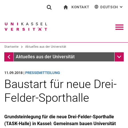
KONTAKT
DEUTSCH
: AL
Springe direkt zu: Inhalt
Springe direkt zu: Suche
Springe direkt zu: Hauptnav
zur Startseite
Suchformular
Suchbegriff
Kontakt und Beratung rund ums Studium
English
Kontakt für Presse und Öffentlichkeit
Allgemeiner Kontakt und Standorte
Suchmaschine
Navig
Einrichtungen suchen
Startseite
Aktuelles aus der Universität
Personen suchen
Suchen (öffnet externen Link in einem 
Startseite
Unter
Aktuelles aus der Universität
11.09.2018 |
PRESSEMITTEILUNG
Baustart für neue Drei-
Felder-Sporthalle
Grundsteinlegung für die neue Drei-Felder-Sporthalle
(TASK-Halle) in Kassel: Gemeinsam bauen Universität