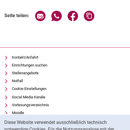
Seite über E-Mail teilen
Seite über WhatsApp teilen (exter
Seite über Facebook teile
Adresse der Seite
Seite teilen:
Kontakt/Anfahrt
Einrichtungen suchen
Stellenangebote
Notfall
Cookie-Einstellungen
Social Media Kanäle
Vorlesungsverzeichnis
Moodle
Cookie-Hinweis
Panopto
Diese Website verwendet ausschließlich technisch
Universitätsbibliothek
notwendige Cookies. Für die Nutzungsanalyse mit der