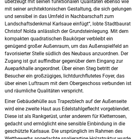
überzeugt mit seinen funktionalen Qualitäten ebenso wie
mit seiner architektonischen Gestaltung, die sich gelungen
und sensibel in das Umfeld in Nachbarschaft zum
Landschaftsdenkmal Karlsaue einfügt“, lobte Stadtbaurat
Christof Nolda anlässlich der Grundsteinlegung. Mit dem
kompakten quadratischen Baukörper verbleibt ein
genügend großer Außenraum, um das Außenspielfeld an
favorisierter Stelle südlich des Neubaus anzuordnen. Der
Zugang ist gut auffindbar gegenüber dem Eingang zur
Aueparkhalle angeordnet. Über einen Steg betritt der
Besucher ein großzügiges, lichtdurchflutetes Foyer, das
über einen Luftraum mit dem Obergeschoss verbunden ist
und räumliche Qualitäten verspricht.
Einer Gebäudehülle aus Trapezblech auf der Außenseite
wird eine zweite Haut aus Edelstahlgeflecht vorgeblendet.
Diese ist als Rankgerüst, unter anderem für Kletterrosen,
gedacht und ermöglicht eine sensible Einbindung in die
geschützte Karlsaue. Die ursprünglich im Rahmen des
Wettbewerbs angedachte spalierartige Holzstruktur wurde