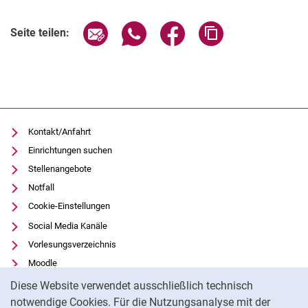
Verwandte Links
Seite über E-Mail teilen
Seite über WhatsApp teilen (exter
Seite über Facebook teile
Adresse der Seite
Seite teilen:
Kontakt/Anfahrt
Einrichtungen suchen
Stellenangebote
Notfall
Cookie-Einstellungen
Social Media Kanäle
Vorlesungsverzeichnis
Moodle
Cookie-Hinweis
Panopto
Diese Website verwendet ausschließlich technisch
Universitätsbibliothek
notwendige Cookies. Für die Nutzungsanalyse mit der