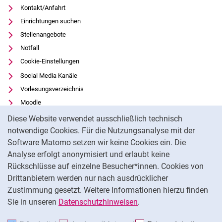
Kontakt/Anfahrt
Einrichtungen suchen
Stellenangebote
Notfall
Cookie-Einstellungen
Social Media Kanäle
Vorlesungsverzeichnis
Moodle
Cookie-Hinweis
Panopto
Diese Website verwendet ausschließlich technisch
Universitätsbibliothek
notwendige Cookies. Für die Nutzungsanalyse mit der
Software Matomo setzen wir keine Cookies ein. Die
Datenschutz
Analyse erfolgt anonymisiert und erlaubt keine
Barrierefreiheit
Rückschlüsse auf einzelne Besucher*innen. Cookies von
Transparenter KI-Einsatz
Drittanbietern werden nur nach ausdrücklicher
Impressum
Zustimmung gesetzt. Weitere Informationen hierzu finden
Sie in unseren
Datenschutzhinweisen
.
Na