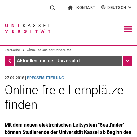
KONTAKT
DEUTSCH
: AL
Springe direkt zu: Inhalt
Springe direkt zu: Suche
Springe direkt zu: Hauptnav
zur Startseite
Suchformular
Suchbegriff
Kontakt und Beratung rund ums Studium
English
Kontakt für Presse und Öffentlichkeit
Allgemeiner Kontakt und Standorte
Suchmaschine
Navig
Einrichtungen suchen
Startseite
Aktuelles aus der Universität
Personen suchen
Suchen (öffnet externen Link in einem 
Startseite
Unter
Aktuelles aus der Universität
27.09.2018 |
PRESSEMITTEILUNG
Online freie Lernplätze
finden
Mit dem neuen elektronischen Leitsystem "Seatfinder"
können Studierende der Universität Kassel ab Beginn des