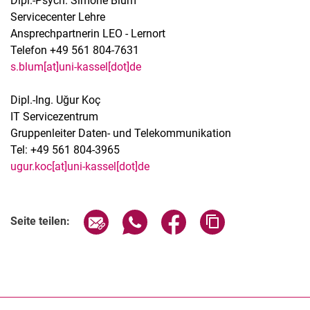
Dipl.-Psych. Simone Blum
Servicecenter Lehre
Ansprechpartnerin LEO - Lernort
Telefon +49 561 804-7631
s.blum[at]uni-kassel[dot]de
Dipl.-Ing. Uğur Koç
IT Servicezentrum
Gruppenleiter Daten- und Telekommunikation
Tel: +49 561 804-3965
ugur.koc[at]uni-kassel[dot]de
Seite über E-Mail teilen
Seite über WhatsApp teilen (exter
Seite über Facebook teile
Adresse der Seite
Seite teilen: