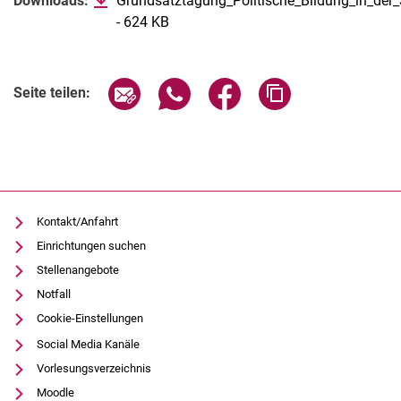
Verwandte Links
Downloads:
Grundsatztagung_Politische_Bildung_in_der_
- 624 KB
(öffnet neues Fenster)
Seite über E-Mail teilen
Seite über WhatsApp teilen (exter
Seite über Facebook teile
Adresse der Seite
Seite teilen:
Kontakt/Anfahrt
Einrichtungen suchen
Stellenangebote
Notfall
Cookie-Einstellungen
Social Media Kanäle
Vorlesungsverzeichnis
Moodle