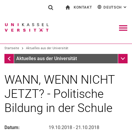
KONTAKT
DEUTSCH
: AL
Springe direkt zu: Inhalt
Springe direkt zu: Suche
Springe direkt zu: Hauptnav
zur Startseite
Suchformular
Suchbegriff
Kontakt und Beratung rund ums Studium
English
Kontakt für Presse und Öffentlichkeit
Allgemeiner Kontakt und Standorte
Suchmaschine
Navig
Einrichtungen suchen
Startseite
Aktuelles aus der Universität
Personen suchen
Suchen (öffnet externen Link in einem 
Startseite
Unter
Aktuelles aus der Universität
WANN, WENN NICHT
JETZT? - Politische
Bildung in der Schule
Datum:
19.10.2018 - 21.10.2018