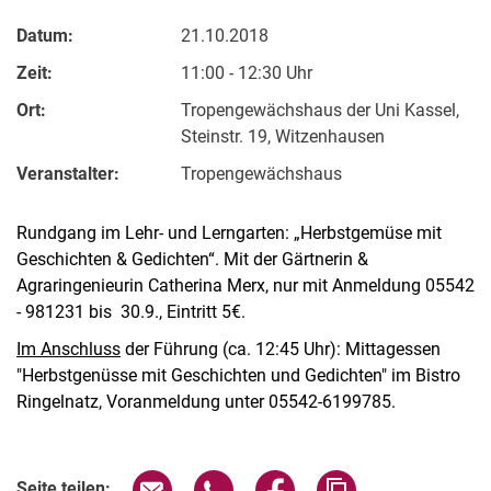
Datum:
21.10.2018
Zeit:
11:00 - 12:30 Uhr
Ort:
Tropengewächshaus der Uni Kassel,
Steinstr. 19, Witzenhausen
Veranstalter:
Tropengewächshaus
Rundgang im Lehr- und Lerngarten: „Herbstgemüse mit
Geschichten & Gedichten“. Mit der Gärtnerin &
Agraringenieurin Catherina Merx, nur mit Anmeldung 05542
- 981231 bis 30.9., Eintritt 5€.
Im Anschluss
der Führung (ca. 12:45 Uhr): Mittagessen
"Herbstgenüsse mit Geschichten und Gedichten" im Bistro
Ringelnatz, Voranmeldung unter 05542-6199785.
Verwandte Links
Seite über E-Mail teilen
Seite über WhatsApp teilen (exter
Seite über Facebook teile
Adresse der Seite
Seite teilen: