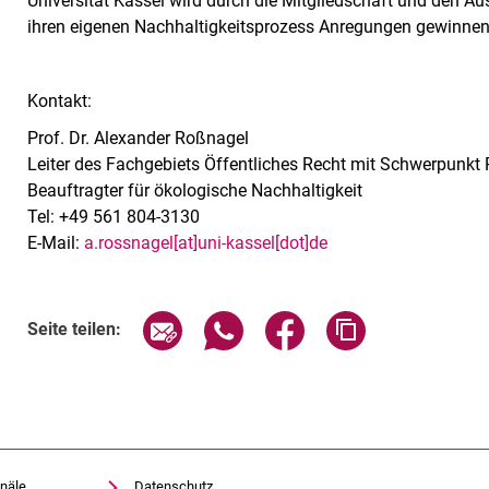
Universität Kassel wird durch die Mitgliedschaft und den A
ihren eigenen Nachhaltigkeitsprozess Anregungen gewinnen 
Kontakt:
Prof. Dr. Alexander Roßnagel
Leiter des Fachgebiets Öffentliches Recht mit Schwerpunkt
Beauftragter für ökologische Nachhaltigkeit
Tel: +49 561 804-3130
E-Mail:
a.rossnagel[at]uni-kassel[dot]de
Seite über E-Mail teilen
Seite über WhatsApp teilen (exte
Seite über Facebook teil
Adresse der Sei
Seite teilen:
näle
Datenschutz