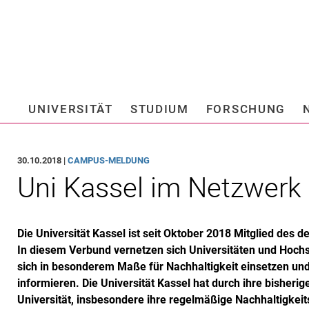
Springe direkt zu: Inhalt
Springe direkt zu: Suche
Springe direkt zu: Hauptnav
Suchmas
UNIVERSITÄT
STUDIUM
FORSCHUNG
Hochschule fü
30.10.2018 |
CAMPUS-MELDUNG
Uni Kassel im Netzwerk 
Die Universität Kassel ist seit Oktober 2018 Mitglied des 
In diesem Verbund vernetzen sich Universitäten und Hoch
sich in besonderem Maße für Nachhaltigkeit einsetzen u
informieren. Die Universität Kassel hat durch ihre bisheri
Universität, insbesondere ihre regelmäßige Nachhaltigkeits