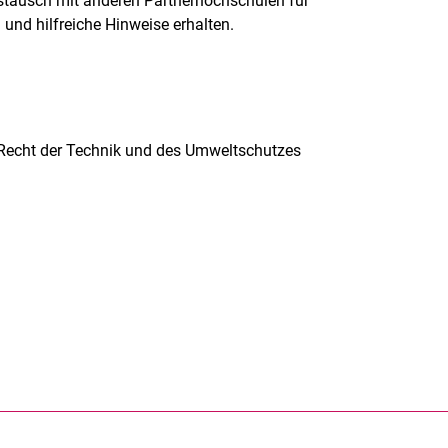
ustausch mit anderen Partnerhochschulen für
und hilfreiche Hinweise erhalten.
 Recht der Technik und des Umweltschutzes
rner Link, öffnet neues Fenster)
en (externer Link, öffnet neues Fenster)
te kopieren