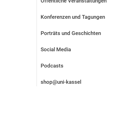
Öffentliche Veranstaltungen
Vor der Bewerbung
Stellenangebote
Konferenzen und Tagungen
Nach der Bewerbung
Alum­ni und Freunde
Porträts und Geschichten
Im Studium
Kontakt und Standorte
Social Media
Kontakt und Beratung
Podcasts
shop@uni-kassel